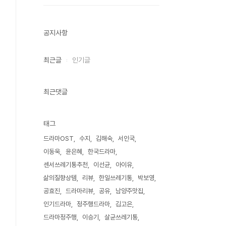
공지사항
최근글
인기글
최근댓글
태그
드라마OST
수지
김해숙
서인국
이동욱
윤은혜
한국드라마
센서쓰레기통추천
이선균
아이유
삶의질향상템
리뷰
한일쓰레기통
박보영
공효진
드라마리뷰
공유
남양주맛집
인기드라마
정주행드라마
김고은
드라마정주행
이승기
살균쓰레기통