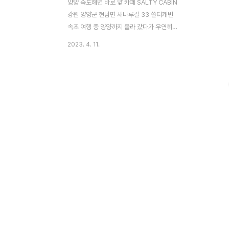
양양 죽도해변 바로 앞 카페 SALTY CABIN
강원 양양군 현남면 새나루길 33 쏠티캐빈
속초 여행 중 양양까지 올라 갔다가 우연히
들어가게 된 SALTY CABIN 카페! 이국적인
2023. 4. 11.
분위기에 사로잡혀 스윽~ 들어가 보았다~~
들어가자 마자 눈에 띄었던 건! 배럴 매장~!
배럴 매장과 함께 운영하고 있는 카페였다~
아직 여름은 아니었기에 살짝~ 보고 주문하
러 고고~ 주문은 이렇게 키오스크에서 미리
하면 된다~ 쏠티캐빈의 시그니처 메뉴인 쏠
티 카라멜 라떼와 오션 에이드를 주문했다~~
간단하게 베이커리 종류도 있었는데 밥을 먹
고 온 지라 패쓰~~~! 이 곳은 현금 결제는 안
된다~ 키오스크 에서 무조건 카드나 페이로
결제~! 먹다 남은 음료나 베이커리는 셀프로
포장해서 가져 갈 수 있게 되어있다 :) 날이 ..