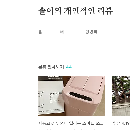
본문 바로가기
솔이의 개인적인 리뷰
홈
태그
방명록
분류 전체보기
44
자동으로 뚜껑이 열리는 스마트 쓰레기통! : 한일 더블 센서 쓰레기통