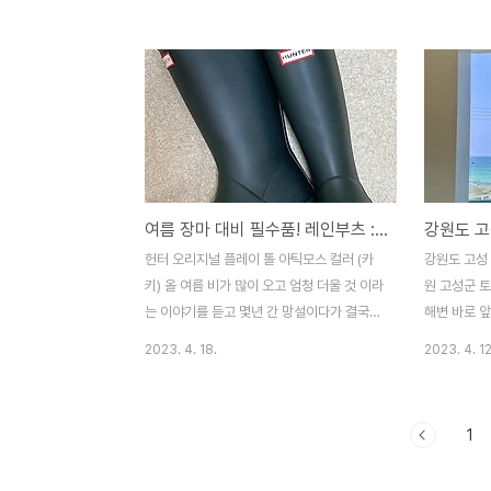
멀티탭을 찾아 써치를 하였다! 하긴 오래쓰긴
구~!! 아주
했었다! 이참에 바꿔야 겠다 마음먹고열심히
한개에 94,9
찾아낸 아이정 멀티탭~! "아이정 더좋은 멀티
기에 이끌려구
탭 개별 스위치 6구 2m 과부하차단""아이정
모르겠고요 
자동소화 더쿨한 멀티탭 4구 50cm 화재예
아랫쪽에 놓여
방 안전한 콘센트""아이정 붙이는 소화
미.... 저
기" 1. 아이정 자동소화 더쿨한 멀티탭 개별
데 자기전에
6구 길이 : 2m / 가격 : 29,000원 먼저 6구
찮았다. 비
여름 장마 대비 필수품! 레인부츠 : 헌터 오리지널 플레이 톨 220사이즈 내돈 내산 후기 :)
짜리 멀티탭은 콘센트 6개가 모두 개별 스위
달라서 좀 
치로 되어 있어사용하지 않는 전자기기에 전
스탠드랑 잘
헌터 오리지널 플레이 톨 아틱모스 컬러 (카
강원도 고성
력을 공급하지 않아 안전하고 절전할 수 있
럽긴 하지만!
키) 올 여름 비가 많이 오고 엄청 더울 것 이라
원 고성군 
는..
는 이야기를 듣고 몇년 간 망설이다가 결국
해변 바로 앞
헌터 레인부츠를 구매하게 되었다! 작년 여
구경갔다가 
2023. 4. 18.
2023. 4. 12
름.......정말 이렇게 자주 내렸다 하늘이 뚫린
도 분위기가 
줄.... 걸어서 출퇴근이 가능한 거리라 여름엔
계단으로 올
슬리퍼를 신고 출퇴근을 하는데 비가 많이오
입구가 있다
1
면 발이 미끄러져 슬리퍼 에서 종종 탈출 했
그 위로는 
던 내발,,,,ㅜ_ㅜ 매년 여름 고민고민 하다가
니!!! 다음