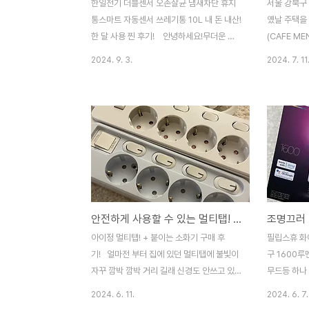
한일전기 더블센서 오존살균 냄새차단 휴지
서울 강북구 
통스마트 자동센서 쓰레기통 10L 내 돈 내산!
옜날 주택을
한 달 사용 찐 후기! 안녕하세요!무더운 여
(CAFE ME
름이 어느덧 지나갔네요! 올여름 너무 더워서
인 요즘!4
2024. 9. 3.
2024. 7. 11
집에서 음식 해먹기도 버거웠는데해먹을 때
는 카페가 
마다 나오는 자잘한 쓰레기들,,완전 날파리와
옛날 철장으
의 전쟁이었죠 네네,,,ㅋㅋ 집에서 쓰던 쓰레
구에 있는 
기통이 맛이 갔는지뚜껑이 잘 안 닫히기 시작
이블이 있어
했지 뭐예요?? 여름인데 자꾸 냄새는 올라고
을듯 싶었다
오, 뚜껑 위에 묵직한 걸 하나 받쳐놓고 쓰자
했기에 우리
니너무 불편해서 이 기회에 매번 고장 나기만
단으로 올라
을 바랐던 사람처럼?ㅋㅋ쓰레기통을 구매해
서 많이 보던
버렸습니다!참고로 약간의 핑크 덕후 이기
을때 쓰던 
안전하게 사용할 수 있는 멀티탭! 두 가지 제품 비교 + 붙이는 소화기 : 내돈내산 아이정 멀티탭
에,,,ㅋㅋ 과감히 핑크로 선택했쥬 ㅋㅋ 근데
니까 옛날 
뭐야 너무 이쁜 베이핑크자나!!! 위의 사진이
~~문을 열
아이정 멀티탭! + 붙이는 소화기 구매 후
필립스휴 화
색감이 실물과 그나마 비슷합니당 >. 쓰레
참았다 ㅋㅋ
기! 얼마전 부터 집에 있던 멀티탭에 불빛이
구 1600루
기통..
자꾸 깜박 깜박 거리 길래 신경도 안쓰고 있
무드등 하나
었는데,근데 이게 위험신호? 라고...?노후화
게으름의 끝
2024. 6. 11.
2024. 6. 7.
가 되어서 그럴 수도 있다는 말에 부랴부랴
가?ㅋㅋ그래