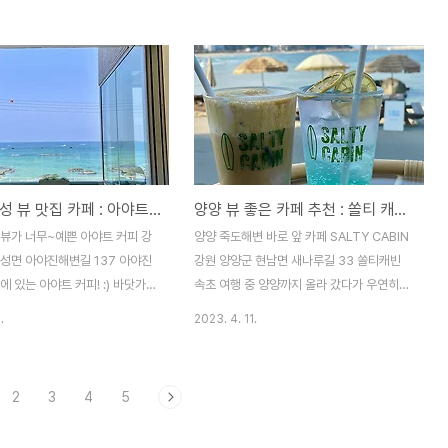
 요 째깐한 녀석이 비싸긴 비싸다.
필라테스! 대표원장님이 물리치료 자격증이
00원!!! 하지만, 좋은 평가의 후
있으셨다!!! 이걸 보고 바로 상담 하러 가기로
.매.해.브.러.따!! 자자 설명서
결정! 한성대 입구역과 성신여대입구역 사이
일단 설치 갑시다 ㅋㅋㅋ 침대
에 위치하고 있다. 이렇게 뷰 좋은 2층에 자
진 저 이케아 스탠드... 지못
리 잡고 있었다. 처음에 상담 방문 후 대기를
 조명으로 4년넘게 잘 쓰고는 있었는
한 달 반 정도 했었다 어마 무시한 인기!!! 꾹
 일어나서 끄러가는게 너~~무 귀
참고 기다렸다가 드디어 등록을 하고 벌써 3
교해 보니 조명사이즈가 많이
회차를 끊고 다니고 있다^^ 다녀보니 인기 많
강원도 고성 뷰 맛집 카페 : 아야트 커피
양양 뷰 좋은 카페 추천 : 쏠티 캐빈 - 시그니처 음료 강추!
당황했다;;이게 잘될라나? 이케아
은 이유를 알 것 같았다 :) 요렇게 2층으로 올
 맞을까???살짝커서 좀 우스꽝스
라가면 하얀 문이 반겨준다~ 내부 인테리어
 뷰가 너무~예쁜 아야트 커피 강
양양 죽도해변 바로 앞 카페 SALTY CABIN
 어차피 나는..
도 깔끔하고 1:1 혹은 2:1 수업..
토성면 아야진해변길 137 아야진
강원 양양군 현남면 새나루길 33 쏠티캐빈
에 있는 아야트 커피! :) 바닷가
속초 여행 중 양양까지 올라 갔다가 우연히
있길래 들러보았다. 겉으로만 봐
들어가게 된 SALTY CABIN 카페! 이국적인
.
2023. 4. 11.
너무 좋을 것 같았다~! 요렇게
분위기에 사로잡혀 스윽~ 들어가 보았다~~
라가면 정면으로는 아야트 펜션
들어가자 마자 눈에 띄었던 건! 배럴 매장~!
! 카페는 2층자리에 위치해 있고
배럴 매장과 함께 운영하고 있는 카페였다~
2
3
4
5
펜션이다~! 해수욕장 뷰 펜션이라
아직 여름은 아니었기에 살짝~ 보고 주문하
엔 여기 무조건 예약 해야겠다~~!
러 고고~ 주문은 이렇게 키오스크에서 미리