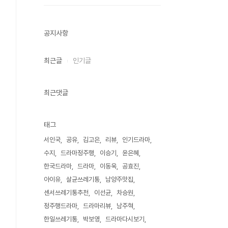
공지사항
최근글
인기글
최근댓글
태그
서인국
공유
김고은
리뷰
인기드라마
수지
드라마정주행
이승기
윤은혜
한국드라마
드라마
이동욱
공효진
아이유
살균쓰레기통
남양주맛집
센서쓰레기통추천
이선균
차승원
정주행드라마
드라마리뷰
남주혁
한일쓰레기통
박보영
드라마다시보기