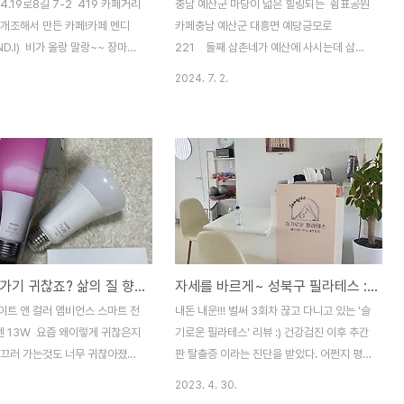
4.19로8길 7-2 419 카페거리
충남 예산군 마당이 넓은 힐링되는 쉼표공원
 개조해서 만든 카페!카페 멘디
카페충남 예산군 대흥면 예당긍모로
ND.I) 비가 올랑 말랑~~ 장마철
221 둘째 삼촌네가 예산에 사시는데 삼촌
19에 옛날집을 개조하여 만들었다
보러 갔다가 엄마 지인분이 하신다는 카페를
.
2024. 7. 2.
있어서 방문하게 되었다!입구 부터
들렀다!들어가는 입구에 주차장이 크게있고
로 된 철문이 눈에 띄었다! 입
쭉~ 길을 따라 가다보면 카페가 나온다!벌써
귀여운 입간판! 앞 마당에도 테
부터 초록초록~ 하니 피톤치드가 뿜뿜이
서 날씨 좋은날에 앉아있으면 좋
다!! 요렇게 쭉 들어가면 카페가 나온다! 여
!하지만 이 날은 비가 오락가락
긴 내부매장.앞쪽에 큰 마당이 있고 뒷쪽으로
는 안으로 들어갔다! 요렇게 계
도 아주 큰~! 마당이 있다!엄마 지인분이 하
가면 입구가 나오는데아니!! 어디
시는 곳이라 따라갔는데아주 넒고 야외테이
 자개장??!! 우리집에서도 어렸
블, 컨테이너 룸, 내부에도 테이블이 많았
똑같은 자개장이었다!오랜만에 보
다! 요 냥이는 사장님 내외분이 이곳을 매
조명끄러 가기 귀찮죠? 삶의 질 향상템!! : 필립스 휴 스마트 전구 내돈내산 구매 후기
자세를 바르게~ 성북구 필라테스 : 슬기로운 필라테스
생각나면서 할머니도 그리워지고
매하기 전부터 있던 길냥이라고 하셨다.그래
어보고 싶은 호기심은 가득했지만
서 돌봐주고 계셨다 ㅋㅋ 이름은 "대감이"다
이트 앤 컬러 앰비언스 스마트 전
내돈 내운!!! 벌써 3회차 끊고 다니고 있는 '슬
 요렇게 입구로 들..
터줏대감ㅋㅋㅋ더웠는지 좀 축~쳐저 있었다.
멘 13W 요즘 왜이렇게 귀찮은지
기로운 필라테스' 리뷰 :) 건강검진 이후 추간
그래도 사람 손길도 안 피..
 끄러 가는것도 너무 귀찮아졌다.
판 탈출증 이라는 진단을 받았다. 어쩐지 평
판왕 같지만 모두 그렇지 아니한
소에 허리 통증이 종종 있었다. 그래서 운동
2023. 4. 30.
서 구매했다! 필립스 스마트 전
을 해볼까 하고 찾아보다가 알게 된 슬기로운