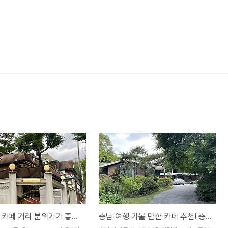
수유 4.19 카페 거리 분위기가 좋은 카페추천! : 카페 멘디 (cafe mend.i)
충남 여행 가볼 만한 카페 추천! 충남 예산군 마당이 넓은 힐링 카페 : 쉼표공원카페