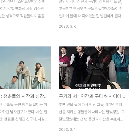
남과 가난한 스턴트우먼의 신비
살인자 케이와 천재 구경이의 싸움 어느 날,
이야기 로엘 백화점 사장 김주원
고등학교 연극부 친구들은 길고양이들이 잔
까칠한 성격으로 직원들의 미움을
인하게 불에 타 죽어있는 걸 발견하게 된다.
어느 날, 주원의 사촌인 한류스타
송이경(김혜준)은 이 사건을 범인을 찾으려고
2023. 3. 6.
현)는 본인의 스캔들을 막기 위해
한다. 이경이는 친구인 영주에게 범인을 잡으
린을 데리러 영화 촬영장으로 가
면 어떻게 하고 싶냐고 물어본다. 영주는 고
하지만 워낙 바빴던 주원은 박채
양이를 죽였으니 똑같이 죽일 거라고 말한다.
 몰랐고, 실수로 박채린의 액션
영주의 대답에 경이는 그날 밤, 학교에 몰래
우인 길라임(하지원)을 박채린으
숨었다가 아무도 없는 것을 확인하고는 고양
 길라임을 데리고 오스카를 만나
이를 악독하게 해친 범인의 막걸리 통에 무언
유명연예인이 만나자고 하니 의심
가를 넣는다. 그리고 고양이 사건의 범인인
 길라임. 오스카를 만나러 호텔
경비 아저씨는 그 막걸리를 마시고는 정신을
갔고 엘리베이터를 타는 길라임
잃어버린다. 이경이는 영주의 말대로 경비아
스타트 업 : 청춘들의 시작과 성장을 담은 드라마
구가의 서 : 인간과 구미호 사이에서 태어난 아이
폐소공포증으로 인해 엘리베이터
저씨를 죽이려고 했지만, 경비 아저씨는 다행
는 주원. 다른 핑계를 대고 계단
히 살아있었고, 이 사실을 들은 영주는 충격
으로 똘똘 뭉친 청춘들 달미는 어
몇백 년을 돌아 다시 만난 그들, 태고적부터
고 그런 주원을 이상하게 생각하
에 이경이를 손절한다. 게임과 술에 빠져 사
아하던 남자친구가 있다. 사실 얼
산을 지키는 영물들이 나타나는 달빛정원. 그
. 호텔에 들어간 라임은 ..
는 구경이(이영애)는 매..
, 펜팔로 친해진 친구다. 사실,
달빛정원에는 천 년 동안 지리산을 수호하는
 아빠가 이혼하면서 달미는 아빠
신수 구월령(최진혁)이 살고 있었다. 유독 인
2023. 3. 1.
 살게 되었는데 엄마랑 언니랑 헤
간사의 관심이 많은 구월령은 북소리에 끌려