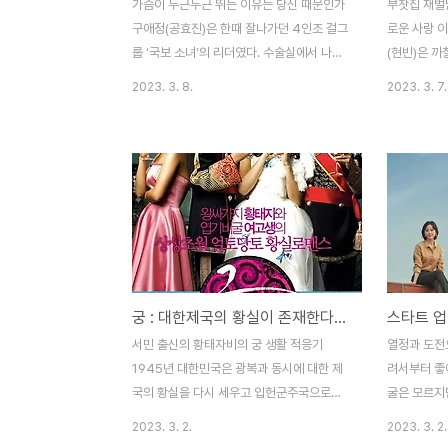
가슴이 두근두근 뛰는 이유는 당신 때문인가
부잣집 재벌
구애정(공효진)은 한때 잘나가던 4인조 걸그
로운 사랑 
룹 ‘국보 소녀’의 리더였다. 수술실에서 나오
(현빈)은 
는 국보 소녀의 ‘두근두근’ 이 음악 소리에 인
받고 있다. 
2023. 3. 8.
2023. 3. 7.
공심장 수술을 받고 있는 독고진(차승원)의
오스카(윤상
심장이 두근두근 뛰기 시작했다. 10년 후, 인
여배우 박채
기 아이돌 그룹 국보 소녀는 멤버들 간의 불
게 되었다. 
화로 각종 스캔들만 남긴 채 해체하였다. 구
린의 얼굴도
애정은 간간이 방송에 출연하며 생계형 연예
연기 대역배
인으로 겨우 방송가에 발붙이고 있었다. 반면
로 오해하고
인공심장을 가진 독고진(차승원)은 전 국민의
러 간다. 
사랑을 받는 톱스타의 자리에 오르게 된다.
없이 따라간
어느 날, 주유소에 간 구애정은 우연히 독고
로비로 들어
궁 : 대한제국의 황실이 존재한다는 설정의 드라마
진과 마주치게 되었고, 그리 좋은 인상으로
과는 달리 
만나진 않았는데, 독고진은 차 안에서 얼굴도
를 타지 못하
서민 출신의 황태자비의 궁 생활 적응기
열정과 도전
보여주지 않은 채 구애정의 손에 싸인 만 남
으로 올라갔
1945년 대한민국은 광복과 동시에 대한 제
려서부터 좋
기고 떠났다...
는 길라임이다
국의 황실을 다시 세우고 입헌군주국으로써
굴은 모르지만
자리 잡았다. 왕실은 상징적인 존재로만 남았
달미 엄마와
2023. 3. 2.
2023. 3. 2.
지만, 국민들로부터 사랑과 존경을 받으면서
와 할머니와