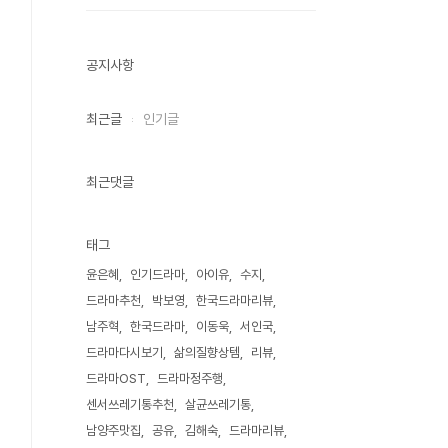
공지사항
최근글
인기글
최근댓글
태그
윤은혜
인기드라마
아이유
수지
드라마추천
박보영
한국드라마리뷰
남주혁
한국드라마
이동욱
서인국
드라마다시보기
삶의질향상템
리뷰
드라마OST
드라마정주행
센서쓰레기통추천
살균쓰레기통
남양주맛집
공유
김해숙
드라마리뷰