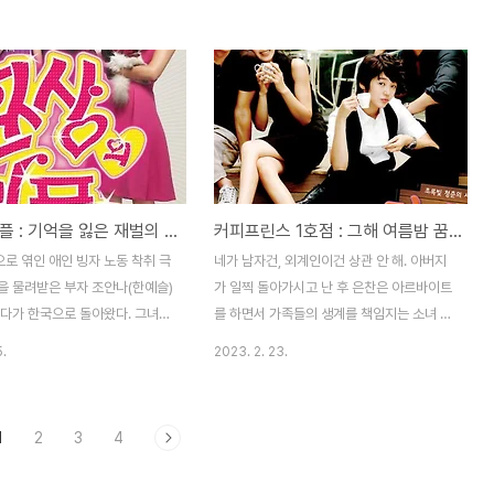
것을 힘들어하는 달미를 보며 할머
인간 세상으로 향했다. 아버지가 역모죄로 죽
) 우연히 도움을 주었던 소년 한
고 춘화관이라는 기생집에 기생으로 팔려 온
미의 펜팔 친구를 해 달라고 부
서화(이연희)를 보게 된다. 서화의 아버지는
 되었다. 소년 지평은 신문에서
친구의 조관웅(이성재)에게 역적으로 몰렸던
아드 금상을 받은 남도산 이라는
것이다. 조관웅은 서화의 아버지를 배신하고
를 보고 자신의 이름을 숨기고 도
승승장구하게 되는데, 관웅은 친구인 윤참판
름으로 달미와 펜팔 친구를 했다.
을 처형시키고 그의 딸인 서화를 자신이 먼저
미는 도산이라는 친구에게 점점
품어주기로 약속했다며, 5일 안에 기생으로
환상의 커플 : 기억을 잃은 재벌의 서민 생활 적응기
커피프린스 1호점 : 그해 여름밤 꿈같았던 드라마
음이 커졌다. 엄마랑 살고있는 언
만들라고 한다. 한편 서화는 물 한 모금 마시
나서 놀던 어느 날 인재는 엄마
지 않고 수치목에 매달린 채 버티는데, 이 모
로 엮인 애인 빙자 노동 착취 극
네가 남자건, 외계인이건 상관 안 해. 아버지
되었고, 곧 미국으로 가게 되었
습을 지켜보던 구월령은 서화를 도와주려 하
을 물려받은 부자 조안나(한예슬)
가 일찍 돌아가시고 난 후 은찬은 아르바이트
년 넘게 ..
는데 이때 구월..
살다가 한국으로 돌아왔다. 그녀는
를 하면서 가족들의 생계를 책임지는 소녀 가
하는 남해에 있는 호텔로 가기 위
장이다. 24살의 그녀는 짧은 머리에 털털한
5.
2023. 2. 23.
, 비가 오는 궂은 날씨 탓에 길
성격과 스타일로 어려서부터 태권도를 배워
다. 그런데 그때, 차바퀴가 도로
왔고, 현재 태권도 사범으로 있다. 종종 남자
지게 되었고, 그 시각 페인트칠
라는 오해를 받을 만큼 꾸미는 일에는 전혀
1
2
3
4
 마친 철수(오지호)는 퇴근길에
관심 없는 그녀. 고은찬(윤은혜). 한편, 동인
하는 안나를 만났다. 차를 빼주는
식품 후계자로 남부러울 것 없이 자라 놀기