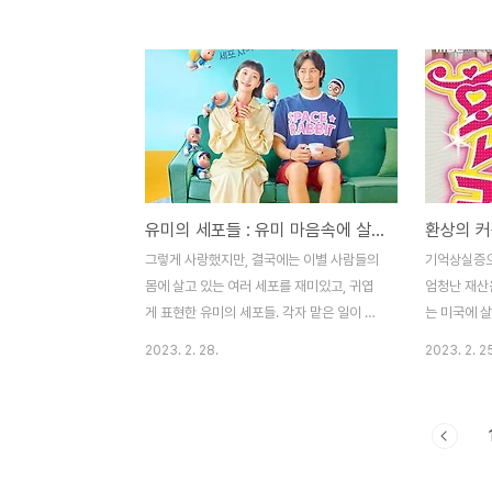
그 명맥을 이어가고 있었다. 시간이 흘러
어져 있는 
2006년. 신채경(윤은혜) 한국 예술 고등학
니가(김해숙
교에 다니고 있던 평범한 여고생 채경. 어느
지평 에게 달
날 아버지가 빚보증을 잘못 서는 바람에 집안
탁해서 하게
의 가세가 크게 기울게 된다. 이 학교에는 황
수학 올림피
태자 ‘이신’이 다니고 있었다. 신경질적이고,
친구의 기사
까칠한 성격의 황태자 이신은 집안의 결정으
산이라는 이
로 정약 결혼해야 할 수도 있는 상황이었다.
외로웠던 달
유미의 세포들 : 유미 마음속에 살고 있는 세포들의 귀여운 이야기
하지만 이신은 발레 학과 효린(송지효)와 비
의지하며 마
밀연애 중이었고, 효린에게 청혼하지만, 자신
니 인재와 만
그렇게 사랑했지만, 결국에는 이별 사람들의
기억상실증으
의 꿈 때문에 효린은 청혼을 거절한다. 우연
가 재혼하게 
몸에 살고 있는 여러 세포를 재미있고, 귀엽
엄청난 재산
히 둘의 이야기를 몰래 ..
다고 했다. 1
게 표현한 유미의 세포들. 각자 맡은 일이 있
는 미국에 
는 세포들과 그 세포들로 인한 유미의 감정을
그녀가 운영
2023. 2. 28.
2023. 2. 2
그린 드라마다. 평범한 32살의 직장인 김유
해 운전하지만
미(김고은) 그녀는 3년 전 남자친구와 안 좋
을 헤매고 만
게 헤어진 후로 일에만 빠져 사는 사람이다.
옆 진흙에 빠
요즘 유미에게 변화가 생겼다. 회사 후배 우
아르바이트를
기(최민호) 때문이다. 키 크고 훈훈한 외모의
빗속에 고전