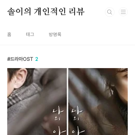
본문 바로가기
솔이의 개인적인 리뷰
홈
태그
방명록
드라마OST
2