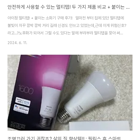
안전하게 사용할 수 있는 멀티탭! 두 가지 제품 비교 + 붙이는 소화기 : 내돈내산 아이정 멀티탭
아이정 멀티탭! + 붙이는 소화기 구매 후기! 얼마전 부터 집에 있던 멀티탭에
불빛이 자꾸 깜박 깜박 거리 길래 신경도 안쓰고 있었는데,근데 이게 위험신호?
라고...?노후화가 되어서 그럴 수도 있다는 말에 부랴부랴 멀티탭을 찾아 써치
를 하였다! 하긴 오래쓰긴 했었다! 이참에 바꿔야 겠다 마음먹고열심히 찾아낸
2024. 6. 11.
아이정 멀티탭~! "아이정 더좋은 멀티탭 개별 스위치 6구 2m 과부하차단""아
이정 자동소화 더쿨한 멀티탭 4구 50cm 화재예방 안전한 콘센트""아이정 붙
이는 소화기" 1. 아이정 자동소화 더쿨한 멀티탭 개별 6구 길이 : 2m / 가격 :
29,000원 먼저 6구짜리 멀티탭은 콘센트 6개가 모두 개별 스위치로 되어 있
어사용하지 않는 전자기기에 전력을 공급하지 않아 안전하고 절전할 수 있는..
조명끄러 가기 귀찮죠? 삶의 질 향상템!! : 필립스 휴 스마트 전구 내돈내산 구매 후기