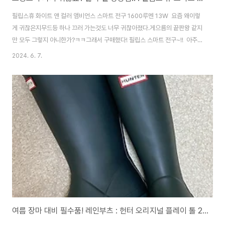
필립스휴 화이트 앤 컬러 앰비언스 스마트 전구 1600루멘 13W 요즘 왜이렇
게 귀찮은지무드등 하나 끄러 가는것도 너무 귀찮아졌다.게으름의 끝판왕 같지
만 모두 그렇지 아니한가?ㅋㅋ그래서 구매했다! 필립스 스마트 전구~!! 아주
요 째깐한 녀석이 비싸긴 비싸다.한개에 94,900원!!! 하지만, 좋은 평가의 후
2024. 6. 7.
기에 이끌려구.매.해.브.러.따!! 자자 설명서 모르겠고요 일단 설치 갑시다 ㅋ
ㅋㅋ 침대 아랫쪽에 놓여진 저 이케아 스탠드... 지못미.... 저 조명으로 4년넘
게 잘 쓰고는 있었는데 자기전에 일어나서 끄러가는게 너~~무 귀찮았다. 비
교해 보니 조명사이즈가 많이 달라서 좀 당황했다;;이게 잘될라나? 이케아 스탠
드랑 잘 맞을까???살짝커서 좀 우스꽝스럽긴 하지만! 어차피 나는..
여름 장마 대비 필수품! 레인부츠 : 헌터 오리지널 플레이 톨 220사이즈 내돈 내산 후기 :)