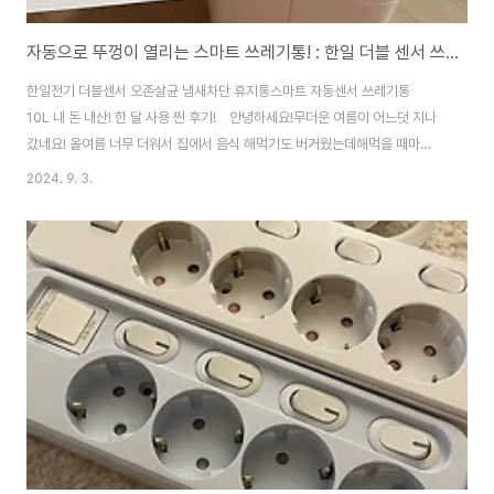
자동으로 뚜껑이 열리는 스마트 쓰레기통! : 한일 더블 센서 쓰레기통
한일전기 더블센서 오존살균 냄새차단 휴지통스마트 자동센서 쓰레기통
10L 내 돈 내산! 한 달 사용 찐 후기! 안녕하세요!무더운 여름이 어느덧 지나
갔네요! 올여름 너무 더워서 집에서 음식 해먹기도 버거웠는데해먹을 때마
다 나오는 자잘한 쓰레기들,,완전 날파리와의 전쟁이었죠 네네,,,ㅋㅋ 집에서
2024. 9. 3.
쓰던 쓰레기통이 맛이 갔는지뚜껑이 잘 안 닫히기 시작했지 뭐예요?? 여름인데
자꾸 냄새는 올라고오, 뚜껑 위에 묵직한 걸 하나 받쳐놓고 쓰자니너무 불편해
서 이 기회에 매번 고장 나기만을 바랐던 사람처럼?ㅋㅋ쓰레기통을 구매해 버
렸습니다!참고로 약간의 핑크 덕후 이기에,,,ㅋㅋ 과감히 핑크로 선택했쥬 ㅋ
ㅋ 근데 뭐야 너무 이쁜 베이핑크자나!!! 위의 사진이 색감이 실물과 그나마 비
슷합니당 >. 쓰레기통..