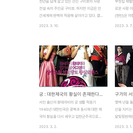
천년을 넘게 살고 있는 산신 구미호의 사랑
부잣집 재벌
전설 속의 주인공 구미호. 하지만 지금은 인
로운 사랑 
간세계에 완벽히 적응해 살아가고 있다. 결혼
(현빈)은 
식장을 찾아간 구미호. 악행을 저질러 세상을
받고 있다. 
2023. 3. 10.
2023. 3. 7.
어지럽히는 요물을 잡으며 열심히 재능기부
오스카(윤상
를 하는 전직 산신 이연(이동욱). 한편, 미스
여배우 박채
터리 프로그램의 PD 지아(조보아)는 촬영차
게 되었다. 
나갔던 결혼식장에서 일어난 의문스러운 사
린의 얼굴도
건을 접하게 되었고 지아는 CCTV를 확인하
연기 대역배
던 중 피디의 직감으로 이연에게서 수상한 기
로 오해하고
운을 감지한다. 그리고 그녀를 찾아온 한 남
러 간다. 
자 이랑(김범). 지아에게 구미호에 대해 알려
없이 따라간
준다. 이연의 정체를 확인하고자 이랑이 말해
로비로 들어
궁 : 대한제국의 황실이 존재한다는 설정의 드라마
준 버스정류장을 찾아간 지아. 그 버스정류장
과는 달리 
에서 이연이 탄 버스를 봤고 그 버스를 따라
를 타지 못하
서민 출신의 황태자비의 궁 생활 적응기
몇백 년을 돌
가지만 공교롭게도 그가 탄 버스는 사고가 나
으로 올라갔
1945년 대한민국은 광복과 동시에 대한 제
산을 지키는
고 생존자는 단 한 명뿐..
는 길라임이다
국의 황실을 다시 세우고 입헌군주국으로써
달빛정원에는
자리 잡았다. 왕실은 상징적인 존재로만 남았
신수 구월령(
2023. 3. 2.
2023. 3. 1.
지만, 국민들로부터 사랑과 존경을 받으면서
간사의 관심