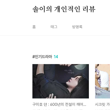
본문 바로가기
솔이의 개인적인 리뷰
홈
태그
방명록
인기드라마
14
구미호 뎐 : 600년의 전설이 깨어난다.