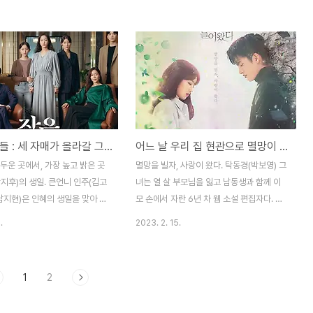
로 향했다. 아버지가 역모죄로 죽
미(김고은) 그녀는 3년 전 남자친구와 안 좋
라는 기생집에 기생으로 팔려 온
게 헤어진 후로 일에만 빠져 사는 사람이다.
)를 보게 된다. 서화의 아버지는
요즘 유미에게 변화가 생겼다. 회사 후배 우
웅(이성재)에게 역적으로 몰렸던
기(최민호) 때문이다. 키 크고 훈훈한 외모의
관웅은 서화의 아버지를 배신하고
우기는 어느 날 유미에게 사는 곳을 물어보았
 되는데, 관웅은 친구인 윤참판
다. 유미는 우기도 자신에게 호감이 있다고
고 그의 딸인 서화를 자신이 먼저
생각한다. 어느 날 우기는 유미를 집에 바래
약속했다며, 5일 안에 기생으로
다준다며 퇴근길에 유미를 차에 태운다. 그런
작은 아씨들 : 세 자매가 올라갈 그 곳, 그리고
어느 날 우리 집 현관으로 멸망이 들어왔다 : 멸망인가, 사랑인가
. 한편 서화는 물 한 모금 마시
데, 차 뒷자리에서 들려오는 목소리. 루비(이
목에 매달린 채 버티는데, 이 모
유비) 그녀는 유미와 같은 직장 후배이다. 루
두운 곳에서, 가장 높고 밝은 곳
멸망을 빌자, 사랑이 왔다. 탁동경(박보영) 그
던 구월령은 서화를 도와주려 하
비도 우기에게 관심이 있는 것 같았다. 회사
지후)의 생일. 큰언니 인주(김고
녀는 열 살 부모님을 잃고 남동생과 함께 이
월..
휴게실 루..
남지현)은 인혜의 생일을 맞아 케
모 손에서 자란 6년 차 웹 소설 편집자다. 평
국을 준비한다. 학교를 마치고 돌
소 두통이 심했던 동경은 본인이 맡고 있는
.
2023. 2. 15.
인주, 인경 그리고 엄마 네 식구
웹 소설 작가 겸 의사인 정당면(이승준) 작가
러앉아 저녁 식사를 한다. 두 언
의 도움으로 검사를 받게 되었는데, 뇌종양
게 수학여행비를 선물한다. 250
시한부 판정을 받는다. 담담하게 의사에게 죽
1
2
 잠든 밤 엄마는 필리핀에 있는
는 거냐, 언제 죽는 거냐, 수술하면 돈이 많이
러 간다고 하고 인혜의 수학여행
드냐 물어보는 동경. 수술하자는 의사의 말을