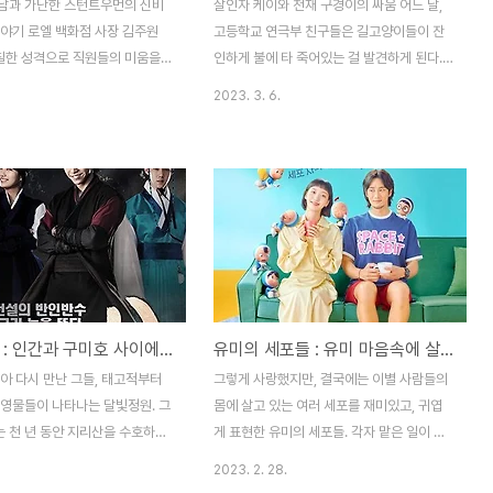
남과 가난한 스턴트우먼의 신비
살인자 케이와 천재 구경이의 싸움 어느 날,
이야기 로엘 백화점 사장 김주원
고등학교 연극부 친구들은 길고양이들이 잔
까칠한 성격으로 직원들의 미움을
인하게 불에 타 죽어있는 걸 발견하게 된다.
어느 날, 주원의 사촌인 한류스타
송이경(김혜준)은 이 사건을 범인을 찾으려고
2023. 3. 6.
현)는 본인의 스캔들을 막기 위해
한다. 이경이는 친구인 영주에게 범인을 잡으
린을 데리러 영화 촬영장으로 가
면 어떻게 하고 싶냐고 물어본다. 영주는 고
하지만 워낙 바빴던 주원은 박채
양이를 죽였으니 똑같이 죽일 거라고 말한다.
 몰랐고, 실수로 박채린의 액션
영주의 대답에 경이는 그날 밤, 학교에 몰래
우인 길라임(하지원)을 박채린으
숨었다가 아무도 없는 것을 확인하고는 고양
 길라임을 데리고 오스카를 만나
이를 악독하게 해친 범인의 막걸리 통에 무언
유명연예인이 만나자고 하니 의심
가를 넣는다. 그리고 고양이 사건의 범인인
 길라임. 오스카를 만나러 호텔
경비 아저씨는 그 막걸리를 마시고는 정신을
갔고 엘리베이터를 타는 길라임
잃어버린다. 이경이는 영주의 말대로 경비아
구가의 서 : 인간과 구미호 사이에서 태어난 아이
유미의 세포들 : 유미 마음속에 살고 있는 세포들의 귀여운 이야기
폐소공포증으로 인해 엘리베이터
저씨를 죽이려고 했지만, 경비 아저씨는 다행
는 주원. 다른 핑계를 대고 계단
히 살아있었고, 이 사실을 들은 영주는 충격
아 다시 만난 그들, 태고적부터
그렇게 사랑했지만, 결국에는 이별 사람들의
고 그런 주원을 이상하게 생각하
에 이경이를 손절한다. 게임과 술에 빠져 사
 영물들이 나타나는 달빛정원. 그
몸에 살고 있는 여러 세포를 재미있고, 귀엽
. 호텔에 들어간 라임은 ..
는 구경이(이영애)는 매..
 천 년 동안 지리산을 수호하는
게 표현한 유미의 세포들. 각자 맡은 일이 있
최진혁)이 살고 있었다. 유독 인
는 세포들과 그 세포들로 인한 유미의 감정을
2023. 2. 28.
이 많은 구월령은 북소리에 끌려
그린 드라마다. 평범한 32살의 직장인 김유