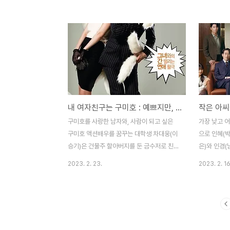
그 명맥을 이어가고 있었다. 시간이 흘러
인간 세상으
2006년. 신채경(윤은혜) 한국 예술 고등학
고 춘화관이
교에 다니고 있던 평범한 여고생 채경. 어느
서화(이연희
날 아버지가 빚보증을 잘못 서는 바람에 집안
친구의 조관
의 가세가 크게 기울게 된다. 이 학교에는 황
것이다. 조
태자 ‘이신’이 다니고 있었다. 신경질적이고,
승승장구하게
까칠한 성격의 황태자 이신은 집안의 결정으
을 처형시키
로 정약 결혼해야 할 수도 있는 상황이었다.
품어주기로 
내 여자친구는 구미호 : 예쁘지만, 무서운 내 여자친구
하지만 이신은 발레 학과 효린(송지효)와 비
만들라고 한다
밀연애 중이었고, 효린에게 청혼하지만, 자신
지 않고 수치
구미호를 사랑한 남자와, 사람이 되고 싶은
가장 낮고 어
의 꿈 때문에 효린은 청혼을 거절한다. 우연
습을 지켜보
구미호 액션배우를 꿈꾸는 대학생 차대웅(이
으로 인혜(박
히 둘의 이야기를 몰래 ..
는데 이때 구
승기)은 건물주 할아버지를 둔 금수저로 친구
은)와 인경(
들에게 유명하다. 할아버지가 준 등록금으로
이크와 미역
2023. 2. 23.
2023. 2. 16
오토바이 사고 다니는 실상은 철없는 도련님
아온 인혜와 
이다. 그런 대웅이 할아버지에게 잡혀 끌려가
는 식탁에 둘
던 중 몰래 탈출한다. 우연히 트럭에 숨어 탄
니는 인혜에
대웅은 그렇게 외딴곳에서 길을 헤매게 되는
만원. 모두가
데, 그러다 차를 타고 길을 가던 스님을 마주
아빠를 만나