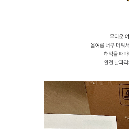
무더운 
올여름
너무 더워
해먹을 때마
완전 날파리