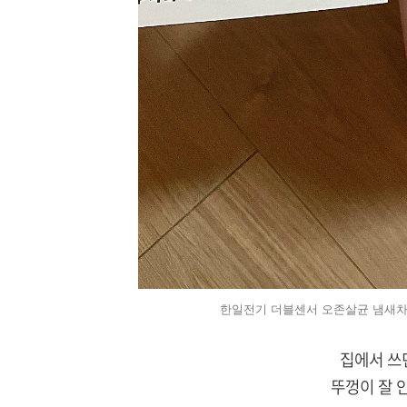
한일전기 더블센서 오존살균 냄새차단
집에서 쓰
뚜껑이 잘 