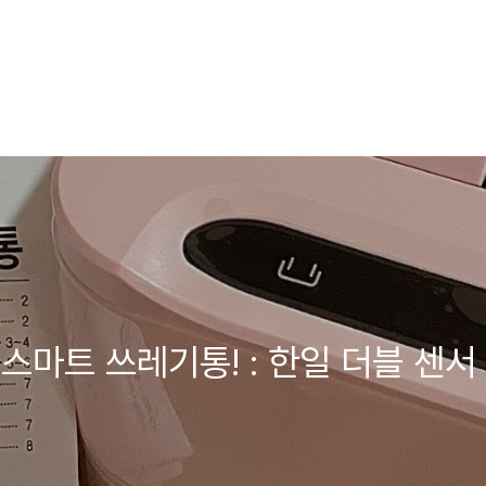
스마트 쓰레기통! : 한일 더블 센