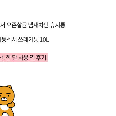
서 오존살균 냄새차단 휴지통
동센서 쓰레기통 10L
산! 한 달 사용 찐 후기!