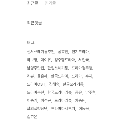
최근글
인기글
최근댓글
태그
센서쓰레기통추천
공효진
인기드라마
박보영
아이유
정주행드라마
서인국
남양주맛집
한일쓰레기통
드라마정주행
리뷰
윤은혜
한국드라마
드라마
수지
드라마OST
김해숙
살균쓰레기통
드라마추천
한국드라마리뷰
공유
남주혁
이승기
이선균
드라마리뷰
차승원
삶의질향상템
드라마다시보기
이동욱
김고은