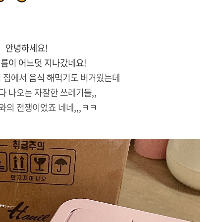
안녕하세요!
여름이 어느덧 지나갔네요!
서 집에서
음식 해먹기도
버거웠는데
다
나오는 자잘한 쓰레기들,,
와의 전쟁이었죠
네네,,,ㅋㅋ