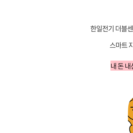
한일전기 더블센
스마트 자
내 돈 내