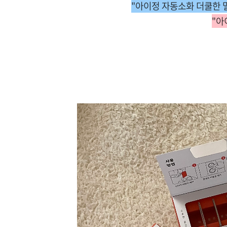
"
아이정 자동소화 더쿨한 멀
"
아