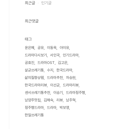
최근글
인기글
최근댓글
태그
윤은혜
공유
이동욱
아이유
드라마다시보기
서인국
인기드라마
공효진
드라마OST
김고은
살균쓰레기통
수지
한국드라마
삶의질향상템
드라마추천
차승원
한국드라마리뷰
이선균
드라마리뷰
센서쓰레기통추천
이승기
드라마정주행
남양주맛집
김해숙
리뷰
남주혁
정주행드라마
드라마
박보영
한일쓰레기통