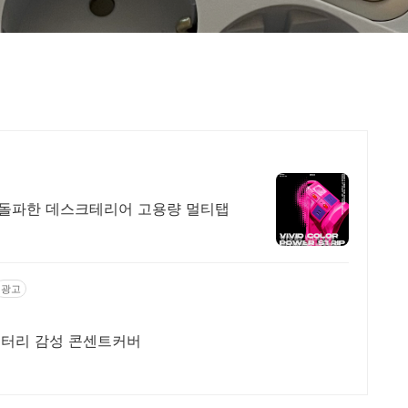
개 돌파한 데스크테리어 고용량 멀티탭
광고
리터리 감성 콘센트커버