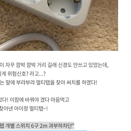
이 자꾸 깜박 깜박 거리 길래 신경도 안쓰고 있었는데,
게 위험신호? 라고...?
는 말에 부랴부랴 멀티탭을 찾아 써치를 하였다!
었다! 이참에 바꿔야 겠다 마음먹고
찾아낸 아이정 멀티탭~!
탭 개별 스위치 6구 2m 과부하차단"