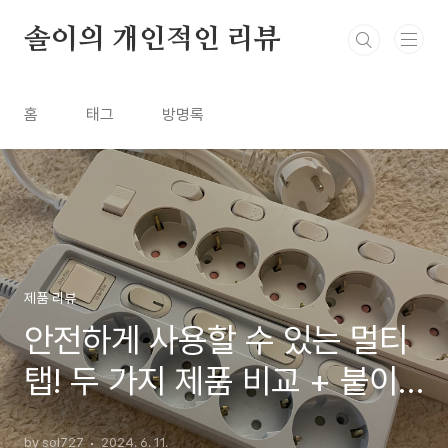
본문 바로가기
솔이의 개인적인 리뷰
홈
태그
방명록
제품 리뷰
안전하게 사용할 수 있는 멀티
탭! 두 가지 제품 비교 + 붙이
는 소화기 : 내돈내산 아이정
by sol727
2024. 6. 11.