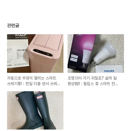
(0)
관련글
자동으로 뚜껑이 열리는 스마트
조명끄러 가기 귀찮죠? 삶의 질
쓰레기통! : 한일 더블 센서 쓰레기
향상템!! : 필립스 휴 스마트 전구
통
내돈내산 구매 후기