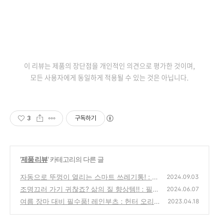
이 리뷰는 제품의 장단점을 개인적인 의견으로 평가한 것이며,
모든 사용자에게 동일하게 적용될 수 있는 것은 아닙니다.
3
구독하기
'
제품 리뷰
' 카테고리의 다른 글
자동으로 뚜껑이 열리는 스마트 쓰레기통! : 한
2024.09.03
일 더블 센서 쓰레기통
조명끄러 가기 귀찮죠? 삶의 질 향상템!! : 필립
(6)
2024.06.07
스 휴 스마트 전구 내돈내산 구매 후기
여름 장마 대비 필수품! 레인부츠 : 헌터 오리
(0)
2023.04.18
지널 플레이 톨 220사이즈 내돈 내산 후기 :)