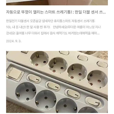
자동으로 뚜껑이 열리는 스마트 쓰레기통! : 한일 더블 센서 쓰레기통
한일전기 더블센서 오존살균 냄새차단 휴지통스마트 자동센서 쓰레기통
10L 내 돈 내산! 한 달 사용 찐 후기! 안녕하세요!무더운 여름이 어느덧 지나
갔네요! 올여름 너무 더워서 집에서 음식 해먹기도 버거웠는데해먹을 때마
다 나오는 자잘한 쓰레기들,,완전 날파리와의 전쟁이었죠 네네,,,ㅋㅋ 집에서
2024. 9. 3.
쓰던 쓰레기통이 맛이 갔는지뚜껑이 잘 안 닫히기 시작했지 뭐예요?? 여름인데
자꾸 냄새는 올라고오, 뚜껑 위에 묵직한 걸 하나 받쳐놓고 쓰자니너무 불편해
서 이 기회에 매번 고장 나기만을 바랐던 사람처럼?ㅋㅋ쓰레기통을 구매해 버
렸습니다!참고로 약간의 핑크 덕후 이기에,,,ㅋㅋ 과감히 핑크로 선택했쥬 ㅋ
ㅋ 근데 뭐야 너무 이쁜 베이핑크자나!!! 위의 사진이 색감이 실물과 그나마 비
슷합니당 >. 쓰레기통..