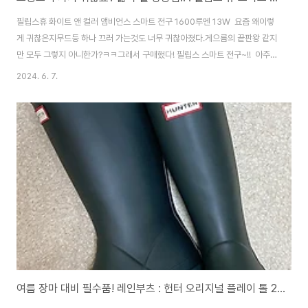
필립스휴 화이트 앤 컬러 앰비언스 스마트 전구 1600루멘 13W 요즘 왜이렇
게 귀찮은지무드등 하나 끄러 가는것도 너무 귀찮아졌다.게으름의 끝판왕 같지
만 모두 그렇지 아니한가?ㅋㅋ그래서 구매했다! 필립스 스마트 전구~!! 아주
요 째깐한 녀석이 비싸긴 비싸다.한개에 94,900원!!! 하지만, 좋은 평가의 후
2024. 6. 7.
기에 이끌려구.매.해.브.러.따!! 자자 설명서 모르겠고요 일단 설치 갑시다 ㅋ
ㅋㅋ 침대 아랫쪽에 놓여진 저 이케아 스탠드... 지못미.... 저 조명으로 4년넘
게 잘 쓰고는 있었는데 자기전에 일어나서 끄러가는게 너~~무 귀찮았다. 비
교해 보니 조명사이즈가 많이 달라서 좀 당황했다;;이게 잘될라나? 이케아 스탠
드랑 잘 맞을까???살짝커서 좀 우스꽝스럽긴 하지만! 어차피 나는..
여름 장마 대비 필수품! 레인부츠 : 헌터 오리지널 플레이 톨 220사이즈 내돈 내산 후기 :)