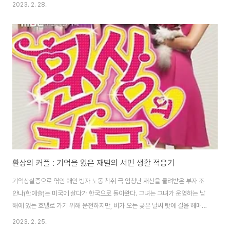
녀는 3년 전 남자친구와 안 좋게 헤어진 후로 일에만 빠져 사는 사람이다. 요즘
2023. 2. 28.
유미에게 변화가 생겼다. 회사 후배 우기(최민호) 때문이다. 키 크고 훈훈한 외
모의 우기는 어느 날 유미에게 사는 곳을 물어보았다. 유미는 우기도 자신에게
호감이 있다고 생각한다. 어느 날 우기는 유미를 집에 바래다준다며 퇴근길에
유미를 차에 태운다. 그런데, 차 뒷자리에서 들려오는 목소리. 루비(이유비) 그
녀는 유미와 같은 직장 후배이다. 루비도 우기에게 관심이 있는 것 같았다. 회사
휴게실 루..
환상의 커플 : 기억을 잃은 재벌의 서민 생활 적응기
기억상실증으로 엮인 애인 빙자 노동 착취 극 엄청난 재산을 물려받은 부자 조
안나(한예슬)는 미국에 살다가 한국으로 돌아왔다. 그녀는 그녀가 운영하는 남
해에 있는 호텔로 가기 위해 운전하지만, 비가 오는 궂은 날씨 탓에 길을 헤매고
만다. 그런데 그때, 차바퀴가 도로 옆 진흙에 빠지게 되었고, 그 시각 페인트칠
2023. 2. 25.