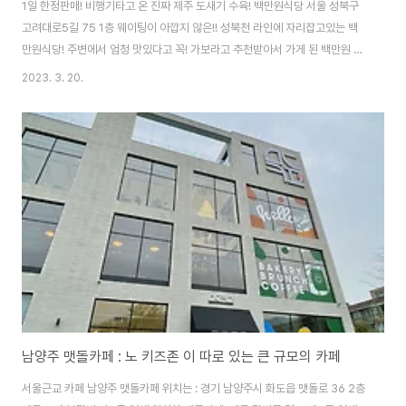
1일 한정판매! 비행기타고 온 진짜 제주 도새기 수육! 백만원식당 서울 성북구
고려대로5길 75 1층 웨이팅이 아깝지 않은!! 성북천 라인에 자리잡고있는 백
만원식당! 주변에서 엄청 맛있다고 꼭! 가보라고 추천받아서 가게 된 백만원 식
당! 5시 반쯤 도착했는데 만석 이었다. 하지만 대기순번 1번! 오예~ 대기 할 때
2023. 3. 20.
이렇게 마패에 번호가 적인걸 주신다. 마패를 들어보다니 ㅋㅋ 성북구 한식 맛
집으로 인정받은 백만원 식당~~ 이렇게 대기 의자가 2개 있고, 웨이팅 시 전화
번호를 남겨두고 잠시 다른 볼일을 보러 가도 된다~! 무조건 문 앞에서 기다려
야 하는 일이 없어서 좋았다~ 드디어 입장~! 테이블에 귀엽게 마스크 봉투도
있다~! 저 물티슈도 엄청 도톰해서 맘에 들었다 >______
남양주 맷돌카페 : 노 키즈존 이 따로 있는 큰 규모의 카페
서울근교 카페 남양주 맷돌카페 위치는 : 경기 남양주시 화도읍 맷돌로 36 2층