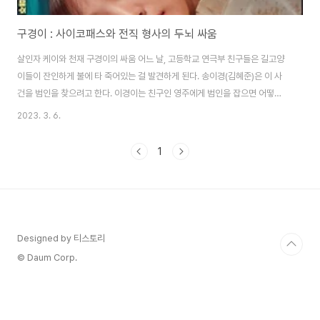
구경이 : 사이코패스와 전직 형사의 두뇌 싸움
살인자 케이와 천재 구경이의 싸움 어느 날, 고등학교 연극부 친구들은 길고양
이들이 잔인하게 불에 타 죽어있는 걸 발견하게 된다. 송이경(김혜준)은 이 사
건을 범인을 찾으려고 한다. 이경이는 친구인 영주에게 범인을 잡으면 어떻게
하고 싶냐고 물어본다. 영주는 고양이를 죽였으니 똑같이 죽일 거라고 말한다.
2023. 3. 6.
영주의 대답에 경이는 그날 밤, 학교에 몰래 숨었다가 아무도 없는 것을 확인하
고는 고양이를 악독하게 해친 범인의 막걸리 통에 무언가를 넣는다. 그리고 고
1
양이 사건의 범인인 경비 아저씨는 그 막걸리를 마시고는 정신을 잃어버린다.
이경이는 영주의 말대로 경비아저씨를 죽이려고 했지만, 경비 아저씨는 다행히
살아있었고, 이 사실을 들은 영주는 충격에 이경이를 손절한다. 게임과 술에 빠
져 사는 구경이(이영애)는 매..
Designed by 티스토리
© Daum Corp.