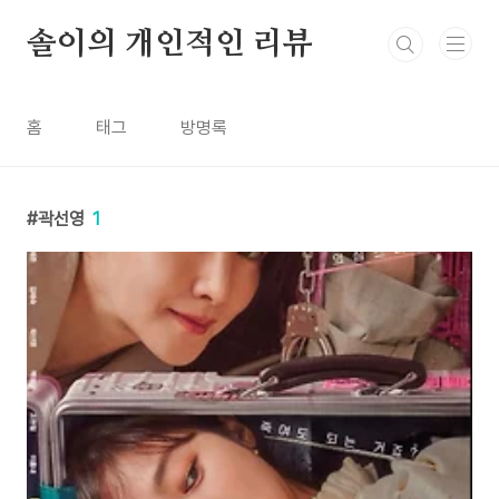
본문 바로가기
솔이의 개인적인 리뷰
홈
태그
방명록
곽선영
1