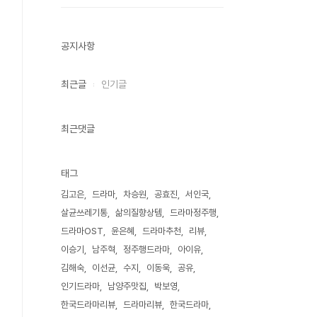
공지사항
최근글
인기글
최근댓글
태그
김고은
드라마
차승원
공효진
서인국
살균쓰레기통
삶의질향상템
드라마정주행
드라마OST
윤은혜
드라마추천
리뷰
이승기
남주혁
정주행드라마
아이유
김해숙
이선균
수지
이동욱
공유
인기드라마
남양주맛집
박보영
한국드라마리뷰
드라마리뷰
한국드라마