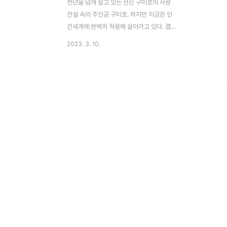
천년을 넘게 살고 있는 산신 구미호의 사랑
전설 속의 주인공 구미호. 하지만 지금은 인
간세계에 완벽히 적응해 살아가고 있다. 결혼
식장을 찾아간 구미호. 악행을 저질러 세상을
2023. 3. 10.
어지럽히는 요물을 잡으며 열심히 재능기부
를 하는 전직 산신 이연(이동욱). 한편, 미스
터리 프로그램의 PD 지아(조보아)는 촬영차
나갔던 결혼식장에서 일어난 의문스러운 사
건을 접하게 되었고 지아는 CCTV를 확인하
던 중 피디의 직감으로 이연에게서 수상한 기
운을 감지한다. 그리고 그녀를 찾아온 한 남
자 이랑(김범). 지아에게 구미호에 대해 알려
준다. 이연의 정체를 확인하고자 이랑이 말해
준 버스정류장을 찾아간 지아. 그 버스정류장
에서 이연이 탄 버스를 봤고 그 버스를 따라
가지만 공교롭게도 그가 탄 버스는 사고가 나
고 생존자는 단 한 명뿐..