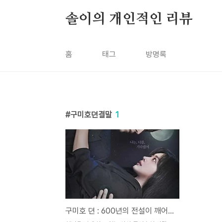
본문 바로가기
솔이의 개인적인 리뷰
홈
태그
방명록
구미호뎐결말
1
구미호 뎐 : 600년의 전설이 깨어난다.