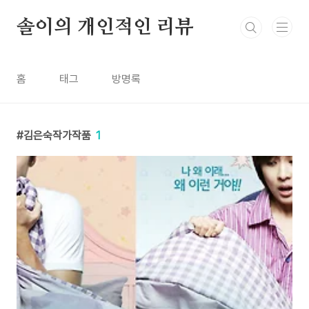
본문 바로가기
솔이의 개인적인 리뷰
홈
태그
방명록
김은숙작가작품
1