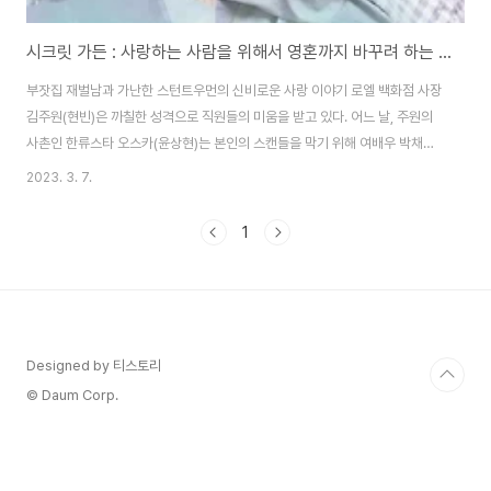
시크릿 가든 : 사랑하는 사람을 위해서 영혼까지 바꾸려 하는 남자
부잣집 재벌남과 가난한 스턴트우먼의 신비로운 사랑 이야기 로엘 백화점 사장
김주원(현빈)은 까칠한 성격으로 직원들의 미움을 받고 있다. 어느 날, 주원의
사촌인 한류스타 오스카(윤상현)는 본인의 스캔들을 막기 위해 여배우 박채린
을 데리러 영화 촬영장으로 가게 되었다. 하지만 워낙 바빴던 주원은 박채린의
2023. 3. 7.
얼굴도 몰랐고, 실수로 박채린의 액션 연기 대역배우인 길라임(하지원)을 박채
린으로 오해하고 길라임을 데리고 오스카를 만나러 간다. 유명연예인이 만나자
1
고 하니 의심 없이 따라간 길라임. 오스카를 만나러 호텔 로비로 들어갔고 엘리
베이터를 타는 길라임과는 달리 폐소공포증으로 인해 엘리베이터를 타지 못하
는 주원. 다른 핑계를 대고 계단으로 올라갔고 그런 주원을 이상하게 생각하는
길라임이다. 호텔에 들어간 라임은 ..
Designed by 티스토리
© Daum Corp.