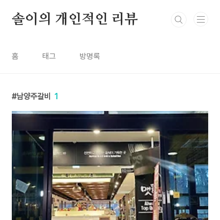
본문 바로가기
솔이의 개인적인 리뷰
홈
태그
방명록
남양주갈비
1