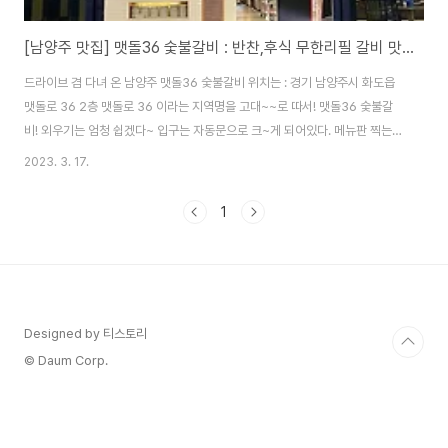
[남양주 맛집] 맷돌36 숯불갈비 : 반찬,후식 무한리필 갈비 맛집!
드라이브 겸 다녀 온 남양주 맷돌36 숯불갈비 위치는 : 경기 남양주시 화도읍
맷돌로 36 2층 맷돌로 36 이라는 지역명을 고대~~로 따서! 맷돌36 숯불갈
비! 외우기는 엄청 쉽겠다~ 입구는 자동문으로 크~게 되어있다. 메뉴판 찍는걸
까먹은 초보 블로거 >__
2023. 3. 17.
1
Designed by 티스토리
© Daum Corp.