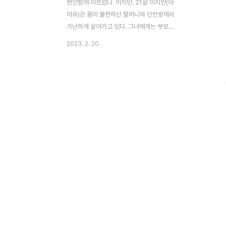
편안함에 이르렀나. 이지안. 21살 이지안(아
이유)은 몸이 불편하신 할머니와 단칸방에서
가난하게 살아가고 있다. 그녀에게는 부모에
게 물려받은 건 빚뿐... 낮에는 계약직으로 회
2023. 2. 20.
사에 다니고, 밤에는 식당 설거지를 하면서
악착같이 살아간다. 매일 집 앞에 찾아오는
이광일(장기용) 사채 업자인 그에게 지안은
매일 돈을 갚는다. 지안이 중학생 때 사채 때
문에 광일의 아버지에게 지속적인 폭력을 당
하다가 지안이 칼로 광일의 아버지를 죽이게
되었고, 광일은 이런 지안에게 매일 찾아와
폭력과 함께 돈을 받아 간다. 최동훈(이션균)
은 건설회사 만년 과장이다. 동훈의 인생에는
동훈이 없다. 가족들 챙기기만 바쁜 동훈. 어
느 날, 동훈에게 퀵 하나가 배달되고, 상품권
으로 5천만 원이 들어있다. 당황한 동훈은 봉
투를 숨기고,..