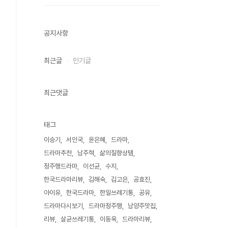
공지사항
최근글
인기글
최근댓글
태그
이승기
서인국
윤은혜
드라마
드라마추천
남주혁
삶의질향상템
정주행드라마
이선균
수지
한국드라마리뷰
김해숙
김고은
공효진
아이유
한국드라마
한일쓰레기통
공유
드라마다시보기
드라마정주행
남양주맛집
리뷰
살균쓰레기통
이동욱
드라마리뷰