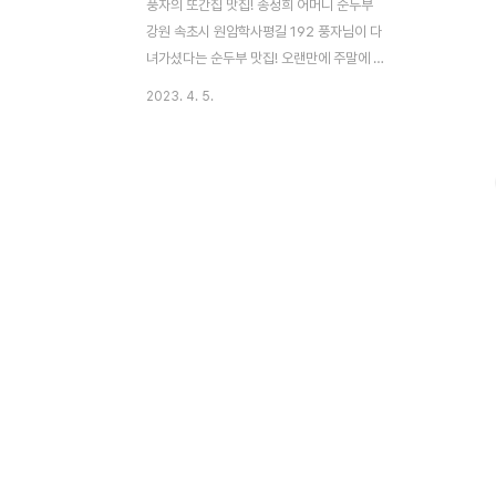
풍자의 또간집 맛집! 송정희 어머니 순두부
강원 속초시 원암학사평길 192 풍자님이 다
녀가셨다는 순두부 맛집! 오랜만에 주말에 강
원도 속초로 여행을 떠났다. 같이 간 친구가
2023. 4. 5.
또간집에 나온 순두부 집 이라며 꼭! 가야 한
데서 갔다. 사실 전날 술먹고 공복 상태였어
서 너무 배가 고파서 웨이팅은 하고싶지 않았
지만,,,,, 그래. 속초 까지 왔으니 가보자!!!! 하
고 갔다. 가자마자 카운터로 달려가서 대기표
를 받았다. 사실 웨이팅 하는거 별로 안좋아
하는나....... 12시조금 넘은 점심시간 이라서
그런지 우리 대기표는 131번!! 1시간 20분
가량 기다려서 들어갔다... 풍자씨 효과 대단
함!! 불과 한달전 쯤 방영을 해서 난리가 난 순
두부집!!!! 문에 또간집 포스터가 눈에 띄었다.
메뉴는 요렇게 나름 다양..