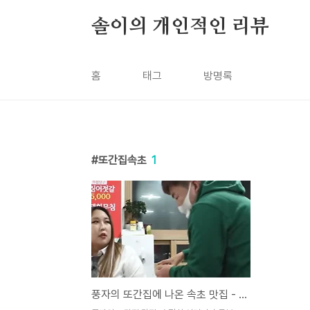
본문 바로가기
솔이의 개인적인 리뷰
홈
태그
방명록
또간집속초
1
풍자의 또간집에 나온 속초 맛집 - 송정희 어머니 순두부