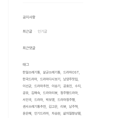
공지사항
최근글
인기글
최근댓글
태그
한일쓰레기통
살균쓰레기통
드라마OST
한국드라마
드라마다시보기
남양주맛집
이선균
드라마추천
이승기
공효진
수지
공유
김해숙
드라마리뷰
정주행드라마
서인국
드라마
박보영
드라마정주행
센서쓰레기통추천
김고은
리뷰
남주혁
윤은혜
인기드라마
차승원
삶의질향상템