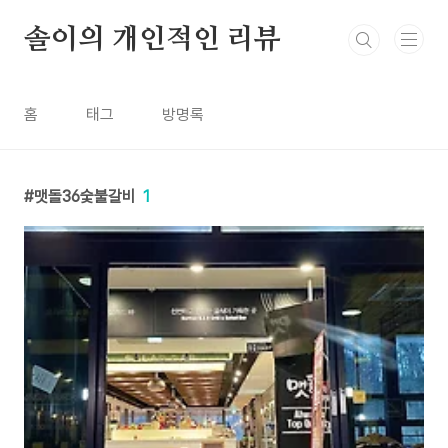
본문 바로가기
솔이의 개인적인 리뷰
홈
태그
방명록
맷돌36숯불갈비
1