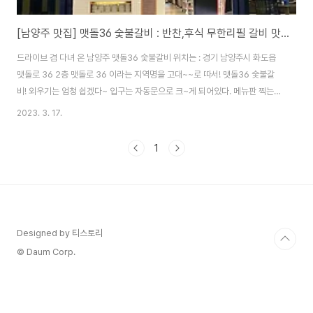
[남양주 맛집] 맷돌36 숯불갈비 : 반찬,후식 무한리필 갈비 맛집!
드라이브 겸 다녀 온 남양주 맷돌36 숯불갈비 위치는 : 경기 남양주시 화도읍
맷돌로 36 2층 맷돌로 36 이라는 지역명을 고대~~로 따서! 맷돌36 숯불갈
비! 외우기는 엄청 쉽겠다~ 입구는 자동문으로 크~게 되어있다. 메뉴판 찍는걸
까먹은 초보 블로거 >__
2023. 3. 17.
1
Designed by 티스토리
© Daum Corp.