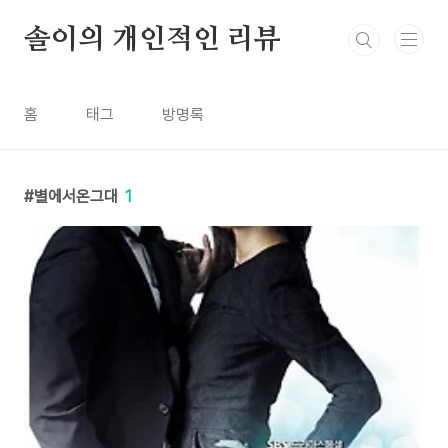
본문 바로가기
솔이의 개인적인 리뷰
홈
태그
방명록
별에서온그대
1