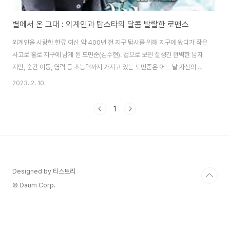
별에서 온 그대 : 외계인과 탑스타의 달콤 발랄한 로맨스
외계인을 사랑한 한류 여신 약 400년 전 지구 탐사를 위해 지구에 왔다가 작은
사고로 홀로 지구에 남게 된 도민준(김수현). 겉으로 보면 잘생긴 완벽한 남자
지만, 순간 이동, 염력 등 초능력까지 가지고 있는 도민준은 어느 날 자신의 옆
집에 사는 한 여자와 엘리베이터에서 마주치게 되는데, 그녀는 바로 한류 여신
2023. 2. 10.
천송이(전지현) 이름만 들어도 모르는 사람이 없는 인기 최고의 배우 천송이는
우연히 마주친 자신을 몰라보는 도민준이 당황스럽다. 천송이를 어려서부터 짝
1
사랑 해온 남자 이휘경(박해진) 그는 자꾸 천송이와 엮이는 도민준이 달갑지 않
았다. 어느 날 자꾸 천송이의 미래가 보였던 도민준은 그녀가 미래에 위험한 일
을 당할 것을 알고 찾아가 미래에서 보았던 그녀의 구두를 몰래 숨긴다. 하지만
그녀는 곧장 똑같..
Designed by 티스토리
© Daum Corp.