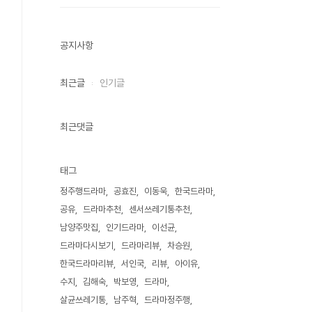
공지사항
최근글
인기글
최근댓글
태그
정주행드라마
공효진
이동욱
한국드라마
공유
드라마추천
센서쓰레기통추천
남양주맛집
인기드라마
이선균
드라마다시보기
드라마리뷰
차승원
한국드라마리뷰
서인국
리뷰
아이유
수지
김해숙
박보영
드라마
살균쓰레기통
남주혁
드라마정주행