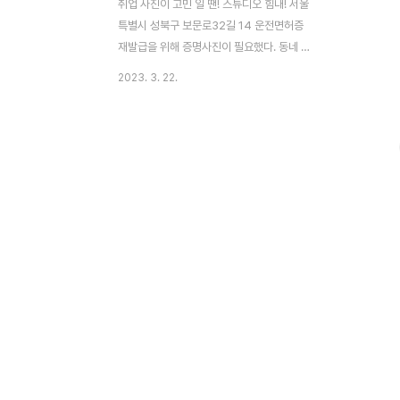
취업 사진이 고민 일 땐! 스튜디오 힘내! 서울
특별시 성북구 보문로32길 14 운전면허증
재발급을 위해 증명사진이 필요했다. 동네 근
처로 찾아보던 중 힘내! 라는 상호가 맘에 들
2023. 3. 22.
어서 바로 예약하고 달려간 스튜디오 힘내!
위치는 성북구청 바로 옆 세븐일레븐 건물 3
층에 위치하고 있다! 들어가는 입구에 있는
입간판~ 메이크업도 가능하고 헤어스타일 손
질도 가능한 파우더룸이 있다! 이렇게 전구
달린 화장대 여자들의 로망 아닌가!!크 ㅋㅋ
나름 메이크업하고 머리하고 왔지만 오는 길
에 바람이 좀 불어서 헝클어진 헤어 정리 살
짝~ 해주었다~! 혹시나 급하게 사진 찍을 경
우를 대비해 사이즈별로 셔츠와 자켓 등 이
준비되어 있었다~! 이런 센스있는 준비 맘에
들구용~~! 난 취업사진은 아니고, 일반 증명
사진이라서 이미 입..