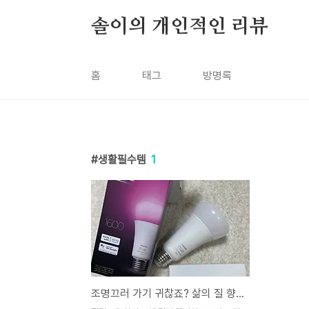
본문 바로가기
솔이의 개인적인 리뷰
홈
태그
방명록
생활필수템
1
조명끄러 가기 귀찮죠? 삶의 질 향상템!! : 필립스 휴 스마트 전구 내돈내산 구매 후기