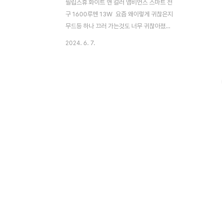
필립스휴 화이트 앤 컬러 앰비언스 스마트 전
구 1600루멘 13W 요즘 왜이렇게 귀찮은지
무드등 하나 끄러 가는것도 너무 귀찮아졌다.
게으름의 끝판왕 같지만 모두 그렇지 아니한
2024. 6. 7.
가?ㅋㅋ그래서 구매했다! 필립스 스마트 전
구~!! 아주 요 째깐한 녀석이 비싸긴 비싸다.
한개에 94,900원!!! 하지만, 좋은 평가의 후
기에 이끌려구.매.해.브.러.따!! 자자 설명서
모르겠고요 일단 설치 갑시다 ㅋㅋㅋ 침대
아랫쪽에 놓여진 저 이케아 스탠드... 지못
미.... 저 조명으로 4년넘게 잘 쓰고는 있었는
데 자기전에 일어나서 끄러가는게 너~~무 귀
찮았다. 비교해 보니 조명사이즈가 많이
달라서 좀 당황했다;;이게 잘될라나? 이케아
스탠드랑 잘 맞을까???살짝커서 좀 우스꽝스
럽긴 하지만! 어차피 나는..