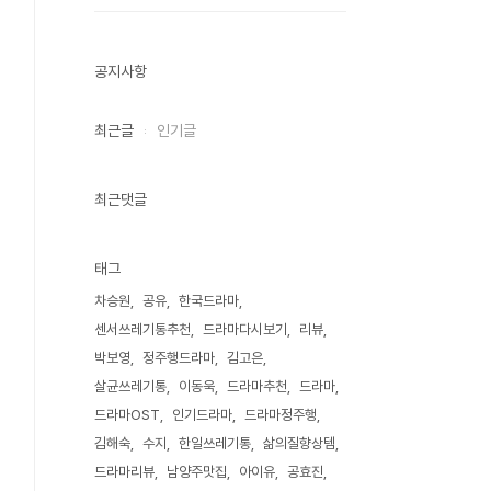
공지사항
최근글
인기글
최근댓글
태그
차승원
공유
한국드라마
센서쓰레기통추천
드라마다시보기
리뷰
박보영
정주행드라마
김고은
살균쓰레기통
이동욱
드라마추천
드라마
드라마OST
인기드라마
드라마정주행
김해숙
수지
한일쓰레기통
삶의질향상템
드라마리뷰
남양주맛집
아이유
공효진