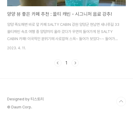
양양 뷰 좋은 카페 추천 : 쏠티 캐빈 - 시그니처 음료 강추!
양양 죽도해변 바로 앞 카페 SALTY CABIN 강원 양양군 현남면 새나루길 33
쏠티캐빈 속초 여행 중 양양까지 올라 갔다가 우연히 들어가게 된 SALTY
CABIN 카페! 이국적인 분위기에 사로잡혀 스윽~ 들어가 보았다~~ 들어가자
마자 눈에 띄었던 건! 배럴 매장~! 배럴 매장과 함께 운영하고 있는 카페였다~
2023. 4. 11.
아직 여름은 아니었기에 살짝~ 보고 주문하러 고고~ 주문은 이렇게 키오스크
에서 미리 하면 된다~ 쏠티캐빈의 시그니처 메뉴인 쏠티 카라멜 라떼와 오션
1
에이드를 주문했다~~ 간단하게 베이커리 종류도 있었는데 밥을 먹고 온 지라
패쓰~~~! 이 곳은 현금 결제는 안된다~ 키오스크 에서 무조건 카드나 페이로
결제~! 먹다 남은 음료나 베이커리는 셀프로 포장해서 가져 갈 수 있게 되어있
다 :) 날이 ..
Designed by 티스토리
© Daum Corp.