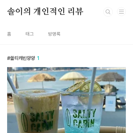
본문 바로가기
솔이의 개인적인 리뷰
홈
태그
방명록
쏠티캐빈양양
1