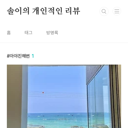
본문 바로가기
솔이의 개인적인 리뷰
홈
태그
방명록
아야진해변
1