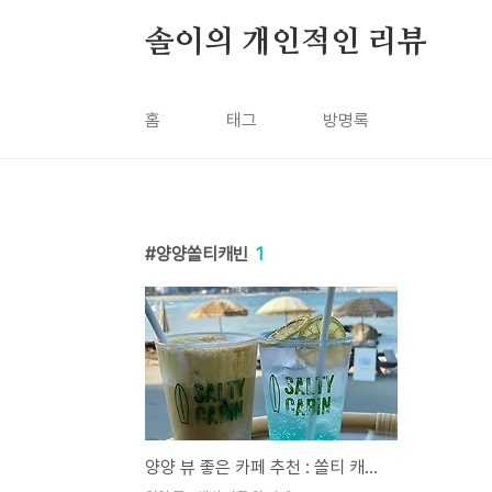
본문 바로가기
솔이의 개인적인 리뷰
홈
태그
방명록
양양쏠티캐빈
1
양양 뷰 좋은 카페 추천 : 쏠티 캐빈 - 시그니처 음료 강추!