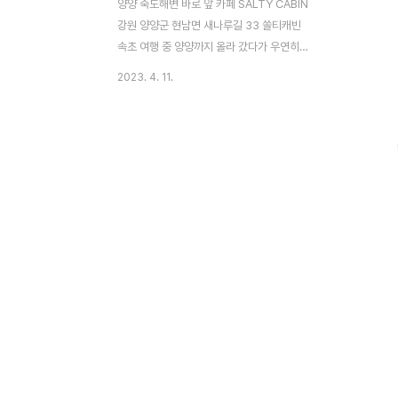
양양 죽도해변 바로 앞 카페 SALTY CABIN
강원 양양군 현남면 새나루길 33 쏠티캐빈
속초 여행 중 양양까지 올라 갔다가 우연히
들어가게 된 SALTY CABIN 카페! 이국적인
2023. 4. 11.
분위기에 사로잡혀 스윽~ 들어가 보았다~~
들어가자 마자 눈에 띄었던 건! 배럴 매장~!
배럴 매장과 함께 운영하고 있는 카페였다~
아직 여름은 아니었기에 살짝~ 보고 주문하
러 고고~ 주문은 이렇게 키오스크에서 미리
하면 된다~ 쏠티캐빈의 시그니처 메뉴인 쏠
티 카라멜 라떼와 오션 에이드를 주문했다~~
간단하게 베이커리 종류도 있었는데 밥을 먹
고 온 지라 패쓰~~~! 이 곳은 현금 결제는 안
된다~ 키오스크 에서 무조건 카드나 페이로
결제~! 먹다 남은 음료나 베이커리는 셀프로
포장해서 가져 갈 수 있게 되어있다 :) 날이 ..