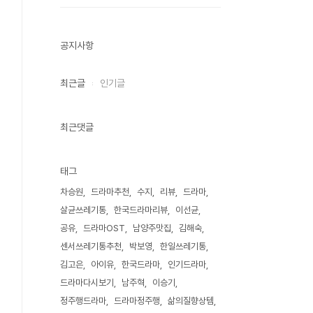
공지사항
최근글
인기글
최근댓글
태그
차승원
드라마추천
수지
리뷰
드라마
살균쓰레기통
한국드라마리뷰
이선균
공유
드라마OST
남양주맛집
김해숙
센서쓰레기통추천
박보영
한일쓰레기통
김고은
아이유
한국드라마
인기드라마
드라마다시보기
남주혁
이승기
정주행드라마
드라마정주행
삶의질향상템