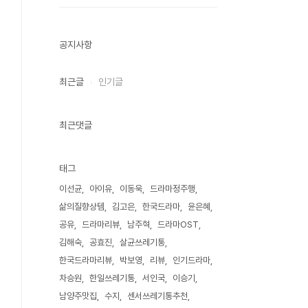
공지사항
최근글
인기글
최근댓글
태그
이선균
아이유
이동욱
드라마정주행
삶의질향상템
김고은
한국드라마
윤은혜
공유
드라마리뷰
남주혁
드라마OST
김해숙
공효진
살균쓰레기통
한국드라마리뷰
박보영
리뷰
인기드라마
차승원
한일쓰레기통
서인국
이승기
남양주맛집
수지
센서쓰레기통추천