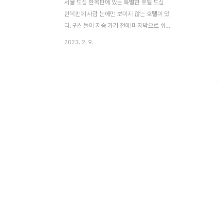
서울 도심 한복판에 있는 특별한 호텔 도심
한복판에 사람 눈에만 보이지 않는 호텔이 있
다. 귀신들이 저승 가기 전에 마지막으로 쉬
었다 가는 호텔 델루나. '달의 객잔'이라고 불
2023. 2. 9.
리는 이 호텔은 구천을 떠도는 망자들이 잠시
쉬었다 가는 호텔이다. 그 호텔의 사장 장만
월(아이유). 과거에 큰 죄를 지은 장만월은 마
고신(神)에 의해 원령주에 묶여 생과 사가 멈
춘 상태로 호텔을 운영하면서 죽지도 살지도
못한 채 천년을 살아가고 있었다. 장만월은
과거에 사랑했던 사람에게 배신을 당한채 그
복수심에 사람을 죽인 죄로 이 호텔에 죽지도
살지도 못한 채 묶이게 되었다. 과거의 아픔
을 갖고 천년을 살아가고 있던 것이다. 그런
그녀에게 나타난 구찬성(여진구) 이라는 인간
지배인. 20년 전 구찬성의 아버지의 계약으
로 호텔 ..