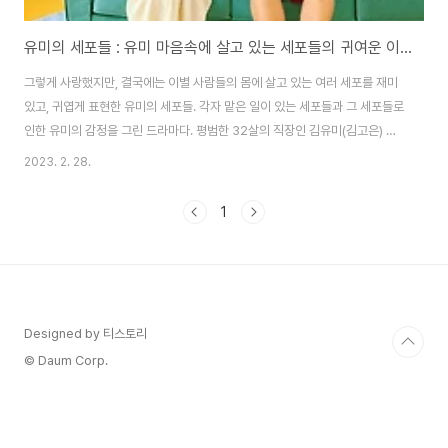
유미의 세포들 : 유미 마음속에 살고 있는 세포들의 귀여운 이야기
그렇게 사랑했지만, 결국에는 이별 사람들의 몸에 살고 있는 여러 세포를 재미
있고, 귀엽게 표현한 유미의 세포들. 각자 맡은 일이 있는 세포들과 그 세포들로
인한 유미의 감정을 그린 드라마다. 평범한 32살의 직장인 김유미(김고은) 그
녀는 3년 전 남자친구와 안 좋게 헤어진 후로 일에만 빠져 사는 사람이다. 요즘
2023. 2. 28.
유미에게 변화가 생겼다. 회사 후배 우기(최민호) 때문이다. 키 크고 훈훈한 외
모의 우기는 어느 날 유미에게 사는 곳을 물어보았다. 유미는 우기도 자신에게
1
호감이 있다고 생각한다. 어느 날 우기는 유미를 집에 바래다준다며 퇴근길에
유미를 차에 태운다. 그런데, 차 뒷자리에서 들려오는 목소리. 루비(이유비) 그
녀는 유미와 같은 직장 후배이다. 루비도 우기에게 관심이 있는 것 같았다. 회사
휴게실 루..
Designed by 티스토리
© Daum Corp.