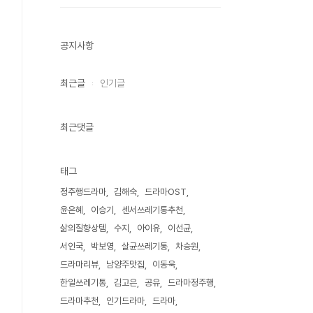
공지사항
최근글
인기글
최근댓글
태그
정주행드라마
김해숙
드라마OST
윤은혜
이승기
센서쓰레기통추천
삶의질향상템
수지
아이유
이선균
서인국
박보영
살균쓰레기통
차승원
드라마리뷰
남양주맛집
이동욱
한일쓰레기통
김고은
공유
드라마정주행
드라마추천
인기드라마
드라마