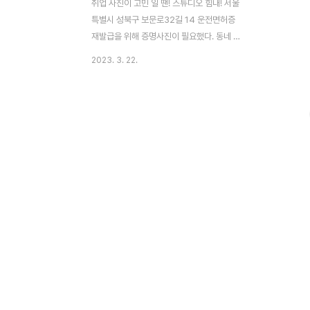
취업 사진이 고민 일 땐! 스튜디오 힘내! 서울
특별시 성북구 보문로32길 14 운전면허증
재발급을 위해 증명사진이 필요했다. 동네 근
처로 찾아보던 중 힘내! 라는 상호가 맘에 들
2023. 3. 22.
어서 바로 예약하고 달려간 스튜디오 힘내!
위치는 성북구청 바로 옆 세븐일레븐 건물 3
층에 위치하고 있다! 들어가는 입구에 있는
입간판~ 메이크업도 가능하고 헤어스타일 손
질도 가능한 파우더룸이 있다! 이렇게 전구
달린 화장대 여자들의 로망 아닌가!!크 ㅋㅋ
나름 메이크업하고 머리하고 왔지만 오는 길
에 바람이 좀 불어서 헝클어진 헤어 정리 살
짝~ 해주었다~! 혹시나 급하게 사진 찍을 경
우를 대비해 사이즈별로 셔츠와 자켓 등 이
준비되어 있었다~! 이런 센스있는 준비 맘에
들구용~~! 난 취업사진은 아니고, 일반 증명
사진이라서 이미 입..