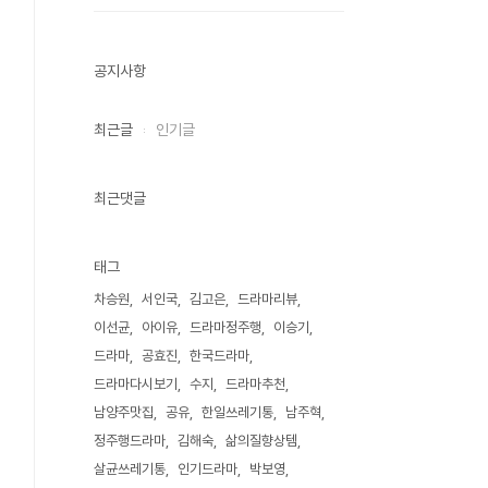
공지사항
최근글
인기글
최근댓글
태그
차승원
서인국
김고은
드라마리뷰
이선균
아이유
드라마정주행
이승기
드라마
공효진
한국드라마
드라마다시보기
수지
드라마추천
남양주맛집
공유
한일쓰레기통
남주혁
정주행드라마
김해숙
삶의질향상템
살균쓰레기통
인기드라마
박보영