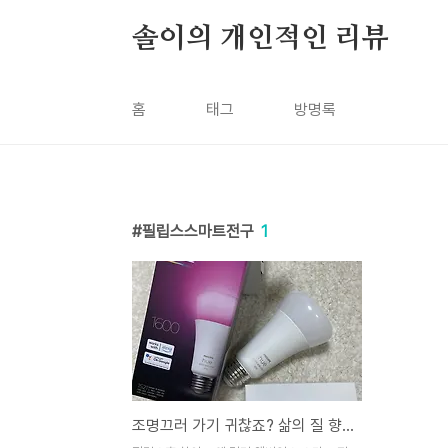
본문 바로가기
솔이의 개인적인 리뷰
홈
태그
방명록
필립스스마트전구
1
조명끄러 가기 귀찮죠? 삶의 질 향상템!! : 필립스 휴 스마트 전구 내돈내산 구매 후기