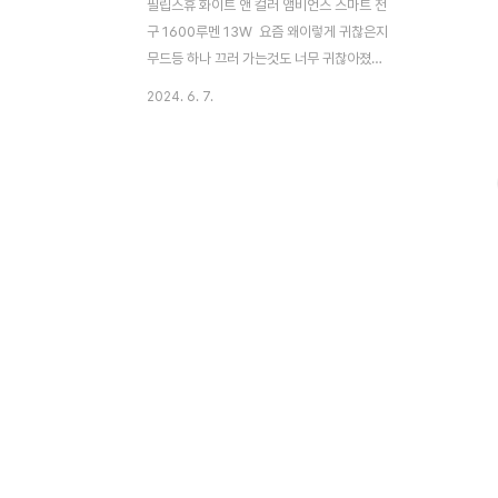
필립스휴 화이트 앤 컬러 앰비언스 스마트 전
구 1600루멘 13W 요즘 왜이렇게 귀찮은지
무드등 하나 끄러 가는것도 너무 귀찮아졌다.
게으름의 끝판왕 같지만 모두 그렇지 아니한
2024. 6. 7.
가?ㅋㅋ그래서 구매했다! 필립스 스마트 전
구~!! 아주 요 째깐한 녀석이 비싸긴 비싸다.
한개에 94,900원!!! 하지만, 좋은 평가의 후
기에 이끌려구.매.해.브.러.따!! 자자 설명서
모르겠고요 일단 설치 갑시다 ㅋㅋㅋ 침대
아랫쪽에 놓여진 저 이케아 스탠드... 지못
미.... 저 조명으로 4년넘게 잘 쓰고는 있었는
데 자기전에 일어나서 끄러가는게 너~~무 귀
찮았다. 비교해 보니 조명사이즈가 많이
달라서 좀 당황했다;;이게 잘될라나? 이케아
스탠드랑 잘 맞을까???살짝커서 좀 우스꽝스
럽긴 하지만! 어차피 나는..