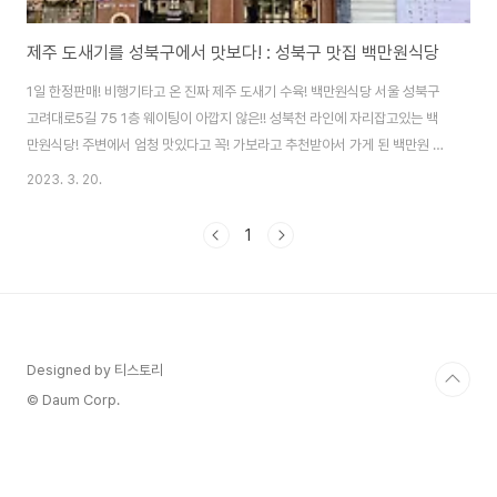
제주 도새기를 성북구에서 맛보다! : 성북구 맛집 백만원식당
1일 한정판매! 비행기타고 온 진짜 제주 도새기 수육! 백만원식당 서울 성북구
고려대로5길 75 1층 웨이팅이 아깝지 않은!! 성북천 라인에 자리잡고있는 백
만원식당! 주변에서 엄청 맛있다고 꼭! 가보라고 추천받아서 가게 된 백만원 식
당! 5시 반쯤 도착했는데 만석 이었다. 하지만 대기순번 1번! 오예~ 대기 할 때
2023. 3. 20.
이렇게 마패에 번호가 적인걸 주신다. 마패를 들어보다니 ㅋㅋ 성북구 한식 맛
집으로 인정받은 백만원 식당~~ 이렇게 대기 의자가 2개 있고, 웨이팅 시 전화
1
번호를 남겨두고 잠시 다른 볼일을 보러 가도 된다~! 무조건 문 앞에서 기다려
야 하는 일이 없어서 좋았다~ 드디어 입장~! 테이블에 귀엽게 마스크 봉투도
있다~! 저 물티슈도 엄청 도톰해서 맘에 들었다 >______
Designed by 티스토리
© Daum Corp.