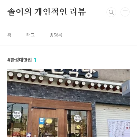
본문 바로가기
솔이의 개인적인 리뷰
홈
태그
방명록
한성대맛집
1