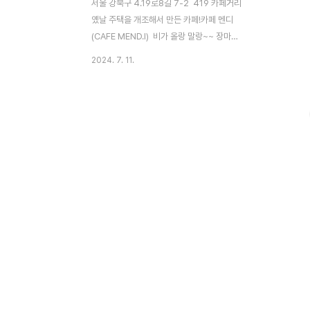
서울 강북구 4.19로8길 7-2 419 카페거리
옜날 주택을 개조해서 만든 카페!카페 멘디
(CAFE MEND.I) 비가 올랑 말랑~~ 장마철
인 요즘!419에 옛날집을 개조하여 만들었다
2024. 7. 11.
는 카페가 있어서 방문하게 되었다!입구 부터
옛날 철장으로 된 철문이 눈에 띄었다! 입
구에 있는 귀여운 입간판! 앞 마당에도 테
이블이 있어서 날씨 좋은날에 앉아있으면 좋
을듯 싶었다!하지만 이 날은 비가 오락가락
했기에 우리는 안으로 들어갔다! 요렇게 계
단으로 올라가면 입구가 나오는데아니!! 어디
서 많이 보던 자개장??!! 우리집에서도 어렸
을때 쓰던 똑같은 자개장이었다!오랜만에 보
니까 옛날 생각나면서 할머니도 그리워지고
~~문을 열어보고 싶은 호기심은 가득했지만
참았다 ㅋㅋ 요렇게 입구로 들..