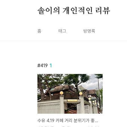
본문 바로가기
솔이의 개인적인 리뷰
홈
태그
방명록
419
1
수유 4.19 카페 거리 분위기가 좋은 카페추천! : 카페 멘디 (cafe mend.i)