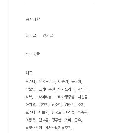
공지사항
최근글
인기글
최근댓글
태그
드라마
한국드라마
이승기
윤은혜
박보영
드라마추천
인기드라마
서인국
리뷰
드라마리뷰
드라마정주행
이선균
아이유
공효진
남주혁
김해숙
수지
드라마다시보기
한국드라마리뷰
차승원
이동욱
김고은
정주행드라마
공유
남양주맛집
센서쓰레기통추천