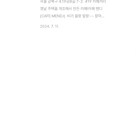
서울 강북구 4.19로8길 7-2 419 카페거리
옜날 주택을 개조해서 만든 카페!카페 멘디
(CAFE MEND.I) 비가 올랑 말랑~~ 장마철
인 요즘!419에 옛날집을 개조하여 만들었다
2024. 7. 11.
는 카페가 있어서 방문하게 되었다!입구 부터
옛날 철장으로 된 철문이 눈에 띄었다! 입
구에 있는 귀여운 입간판! 앞 마당에도 테
이블이 있어서 날씨 좋은날에 앉아있으면 좋
을듯 싶었다!하지만 이 날은 비가 오락가락
했기에 우리는 안으로 들어갔다! 요렇게 계
단으로 올라가면 입구가 나오는데아니!! 어디
서 많이 보던 자개장??!! 우리집에서도 어렸
을때 쓰던 똑같은 자개장이었다!오랜만에 보
니까 옛날 생각나면서 할머니도 그리워지고
~~문을 열어보고 싶은 호기심은 가득했지만
참았다 ㅋㅋ 요렇게 입구로 들..