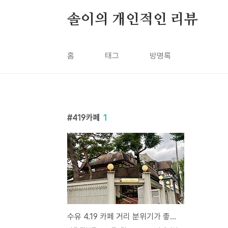
본문 바로가기
솔이의 개인적인 리뷰
홈
태그
방명록
419카페
1
수유 4.19 카페 거리 분위기가 좋은 카페추천! : 카페 멘디 (cafe mend.i)