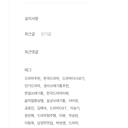
공지사항
최근글
인기글
최근댓글
태그
드라마추천
한국드라마
드라마다시보기
인기드라마
센서쓰레기통추천
한일쓰레기통
한국드라마리뷰
삶의질향상템
살균쓰레기통
아이유
공효진
김해숙
드라마OST
이승기
윤은혜
드라마정주행
리뷰
차승원
이동욱
남양주맛집
박보영
드라마