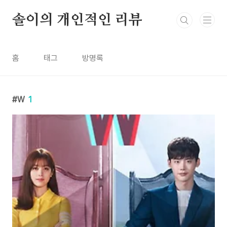
본문 바로가기
솔이의 개인적인 리뷰
홈
태그
방명록
W
1