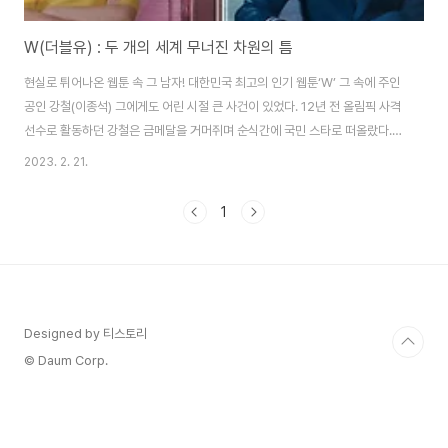
W(더블유) : 두 개의 세계 무너진 차원의 틈
현실로 튀어나온 웹툰 속 그 남자! 대한민국 최고의 인기 웹툰‘W’ 그 속에 주인
공인 강철(이종석) 그에게도 어린 시절 큰 사건이 있었다. 12년 전 올림픽 사격
선수로 활동하던 강철은 금메달을 거머쥐며 순식간에 국민 스타로 떠올랐다.
어느 날, 온 가족이 의문의 살인을 당하면서 강철이 억울하게 누명을 쓰게 된다.
2023. 2. 21.
법정에서는 강철의 얘기를 들어주지 않았고, 강철은 사형을 선고받게 된다. 1년
의 수감 끝에 증거 불충분으로 풀려나지만, 돌아온 집엔 아무도 없었다. 삶을 포
1
기하려는 그 순간 강철은 진범을 잡기 위해 살아가기로 한다. 명세대학병원 레
지던트 2년 차 연주(한효주)는 박 교수의 긴급 호출에 달려간다. 오성무(김의
성) 작가 딸 이었던 연주에게 박 교수는 오성무 작가의 웹툰 W의 결말을 알려
달라고 한다..
Designed by 티스토리
© Daum Corp.