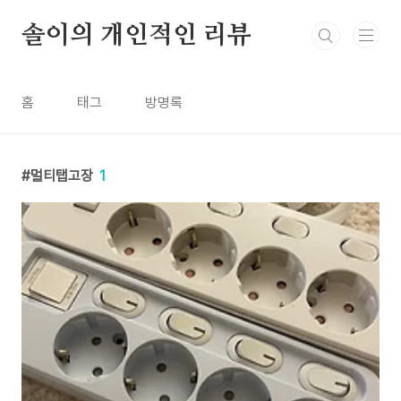
본문 바로가기
솔이의 개인적인 리뷰
홈
태그
방명록
멀티탭고장
1