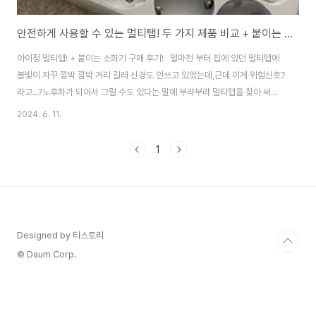
안전하게 사용할 수 있는 멀티탭! 두 가지 제품 비교 + 붙이는 소화기 : 내돈내산 아이정 멀티탭
아이정 멀티탭! + 붙이는 소화기 구매 후기! 얼마전 부터 집에 있던 멀티탭에
불빛이 자꾸 깜박 깜박 거리 길래 신경도 안쓰고 있었는데,근데 이게 위험신호?
라고...?노후화가 되어서 그럴 수도 있다는 말에 부랴부랴 멀티탭을 찾아 써치
를 하였다! 하긴 오래쓰긴 했었다! 이참에 바꿔야 겠다 마음먹고열심히 찾아낸
2024. 6. 11.
아이정 멀티탭~! "아이정 더좋은 멀티탭 개별 스위치 6구 2m 과부하차단""아
이정 자동소화 더쿨한 멀티탭 4구 50cm 화재예방 안전한 콘센트""아이정 붙
1
이는 소화기" 1. 아이정 자동소화 더쿨한 멀티탭 개별 6구 길이 : 2m / 가격 :
29,000원 먼저 6구짜리 멀티탭은 콘센트 6개가 모두 개별 스위치로 되어 있
어사용하지 않는 전자기기에 전력을 공급하지 않아 안전하고 절전할 수 있는..
Designed by 티스토리
© Daum Corp.