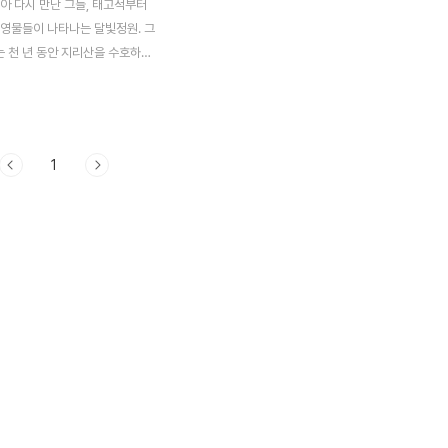
아 다시 만난 그들, 태고적부터
 영물들이 나타나는 달빛정원. 그
 천 년 동안 지리산을 수호하는
최진혁)이 살고 있었다. 유독 인
이 많은 구월령은 북소리에 끌려
로 향했다. 아버지가 역모죄로 죽
라는 기생집에 기생으로 팔려 온
1
)를 보게 된다. 서화의 아버지는
웅(이성재)에게 역적으로 몰렸던
관웅은 서화의 아버지를 배신하고
 되는데, 관웅은 친구인 윤참판
고 그의 딸인 서화를 자신이 먼저
약속했다며, 5일 안에 기생으로
. 한편 서화는 물 한 모금 마시
목에 매달린 채 버티는데, 이 모
던 구월령은 서화를 도와주려 하
월..