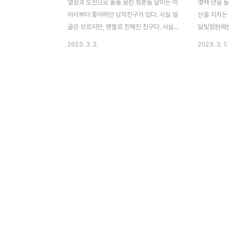
열정과 도전으로 똘똘 뭉친 청춘들 달미는 어
몇백 년을 돌
려서부터 좋아하던 남자친구가 있다. 사실 얼
산을 지키는
굴은 모르지만, 펜팔로 친해진 친구다. 사실,
달빛정원에는
달미 엄마와 아빠가 이혼하면서 달미는 아빠
신수 구월령(
2023. 3. 2.
2023. 3. 1.
와 할머니와 살게 되었는데 엄마랑 언니랑 헤
간사의 관심
어져 있는 것을 힘들어하는 달미를 보며 할머
인간 세상으
니가(김해숙) 우연히 도움을 주었던 소년 한
고 춘화관이
지평 에게 달미의 펜팔 친구를 해 달라고 부
서화(이연희
탁해서 하게 되었다. 소년 지평은 신문에서
친구의 조관
수학 올림피아드 금상을 받은 남도산 이라는
것이다. 조
친구의 기사를 보고 자신의 이름을 숨기고 도
승승장구하게
산이라는 이름으로 달미와 펜팔 친구를 했다.
을 처형시키
외로웠던 달미는 도산이라는 친구에게 점점
품어주기로 
의지하며 마음이 커졌다. 엄마랑 살고있는 언
만들라고 한다
니 인재와 만나서 놀던 어느 날 인재는 엄마
지 않고 수치
가 재혼하게 되었고, 곧 미국으로 가게 되었
습을 지켜보
다고 했다. 1년 넘게 ..
는데 이때 구