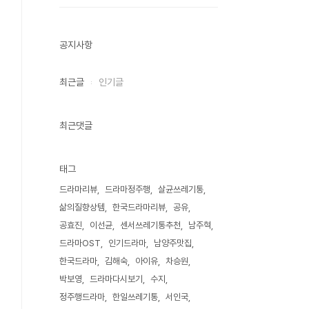
공지사항
최근글
인기글
최근댓글
태그
드라마리뷰
드라마정주행
살균쓰레기통
삶의질향상템
한국드라마리뷰
공유
공효진
이선균
센서쓰레기통추천
남주혁
드라마OST
인기드라마
남양주맛집
한국드라마
김해숙
아이유
차승원
박보영
드라마다시보기
수지
정주행드라마
한일쓰레기통
서인국