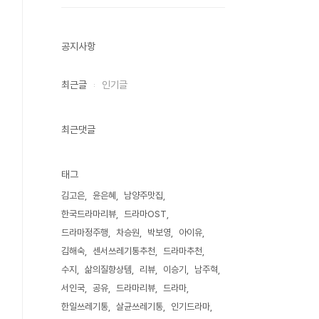
공지사항
최근글
인기글
최근댓글
태그
김고은
윤은혜
남양주맛집
한국드라마리뷰
드라마OST
드라마정주행
차승원
박보영
아이유
김해숙
센서쓰레기통추천
드라마추천
수지
삶의질향상템
리뷰
이승기
남주혁
서인국
공유
드라마리뷰
드라마
한일쓰레기통
살균쓰레기통
인기드라마