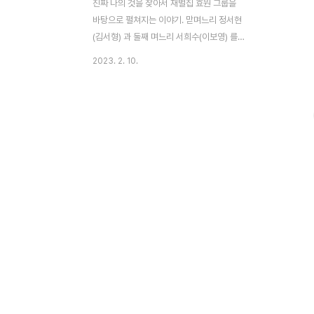
진짜 나의 것을 찾아서 재벌집 효원 그룹을
바탕으로 펼쳐지는 이야기. 맏며느리 정서현
(김서형) 과 둘째 며느리 서희수(이보영) 를
중심으로 이야기는 시작된다. 평범할 것 같은
2023. 2. 10.
재벌가에 일어나는 사건, 서희수는 효원 그룹
둘째 아들 한지용의 부인이다. 아들 하준이를
위해 개인 튜터(강자경) 를 들여오게 되는데,
그 튜터는 튜터 이상의 선을 넘는 모습으로
하준이에게 애정을 쏟는다. 희수는 그런 튜터
(강자경)가 고맙기도 했지만, 한편으로는 부
담스럽기도 했다. 사실 하준이는 희수의 친아
들이 아니었다. 튜터로 들어왔던 강자경(옥자
연) 이 하준이의 친엄마였다. 한지용의 아들
을 임신했지만, 신분 차이로 버림받은 자경은
자기 자리를, 그리고 자기 아들을 되찾기 위
해 효원 그룹에 발을 들였던 것이다. 결국 모
든 사실을 ..