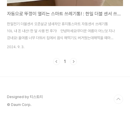
자동으로 뚜껑이 열리는 스마트 쓰레기통! : 한일 더블 센서 쓰레기통
한일전기 더블센서 오존살균 냄새차단 휴지통스마트 자동센서 쓰레기통
10L 내 돈 내산! 한 달 사용 찐 후기! 안녕하세요!무더운 여름이 어느덧 지나
갔네요! 올여름 너무 더워서 집에서 음식 해먹기도 버거웠는데해먹을 때마
다 나오는 자잘한 쓰레기들,,완전 날파리와의 전쟁이었죠 네네,,,ㅋㅋ 집에서
2024. 9. 3.
쓰던 쓰레기통이 맛이 갔는지뚜껑이 잘 안 닫히기 시작했지 뭐예요?? 여름인데
자꾸 냄새는 올라고오, 뚜껑 위에 묵직한 걸 하나 받쳐놓고 쓰자니너무 불편해
1
서 이 기회에 매번 고장 나기만을 바랐던 사람처럼?ㅋㅋ쓰레기통을 구매해 버
렸습니다!참고로 약간의 핑크 덕후 이기에,,,ㅋㅋ 과감히 핑크로 선택했쥬 ㅋ
ㅋ 근데 뭐야 너무 이쁜 베이핑크자나!!! 위의 사진이 색감이 실물과 그나마 비
슷합니당 >. 쓰레기통..
Designed by 티스토리
© Daum Corp.