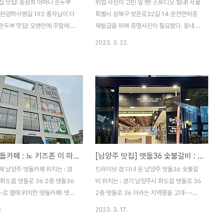
집 맛집! 송정희 어머니 순두부
취업 사진이 고민 일 땐! 스튜디오 힘내! 서울
 원암학사평길 192 풍자님이 다
특별시 성북구 보문로32길 14 운전면허증
순두부 맛집! 오랜만에 주말에 강
재발급을 위해 증명사진이 필요했다. 동네 근
여행을 떠났다. 같이 간 친구가
처로 찾아보던 중 힘내! 라는 상호가 맘에 들
2023. 3. 22.
 순두부 집 이라며 꼭! 가야 한
어서 바로 예약하고 달려간 스튜디오 힘내!
사실 전날 술먹고 공복 상태였어
위치는 성북구청 바로 옆 세븐일레븐 건물 3
가 고파서 웨이팅은 하고싶지 않았
층에 위치하고 있다! 들어가는 입구에 있는
그래. 속초 까지 왔으니 가보자!!!! 하
입간판~ 메이크업도 가능하고 헤어스타일 손
가자마자 카운터로 달려가서 대기표
질도 가능한 파우더룸이 있다! 이렇게 전구
사실 웨이팅 하는거 별로 안좋아
달린 화장대 여자들의 로망 아닌가!!크 ㅋㅋ
.. 12시조금 넘은 점심시간 이라서
나름 메이크업하고 머리하고 왔지만 오는 길
대기표는 131번!! 1시간 20분
에 바람이 좀 불어서 헝클어진 헤어 정리 살
 들어갔다... 풍자씨 효과 대단
짝~ 해주었다~! 혹시나 급하게 사진 찍을 경
남양주 맷돌카페 : 노 키즈존 이 따로 있는 큰 규모의 카페
[남양주 맛집] 맷돌36 숯불갈비 : 반찬,후식 무한리필 갈비 맛집!
한달전 쯤 방영을 해서 난리가 난 순
우를 대비해 사이즈별로 셔츠와 자켓 등 이
 문에 또간집 포스터가 눈에 띄었다.
준비되어 있었다~! 이런 센스있는 준비 맘에
 남양주 맷돌카페 위치는 : 경
드라이브 겸 다녀 온 남양주 맷돌36 숯불갈
 나름 다양..
들구용~~! 난 취업사진은 아니고, 일반 증명
화도읍 맷돌로 36 2층 맷돌36
비 위치는 : 경기 남양주시 화도읍 맷돌로 36
사진이라서 이미 입..
~로 옆에 위치한 맷돌카페! 맷돌
2층 맷돌로 36 이라는 지역명을 고대~~로
 바~로 옆에 있는 맷돌커피로 향
따서! 맷돌36 숯불갈비! 외우기는 엄청 쉽겠
.
2023. 3. 17.
르지만 커피들어갈 배는 왜 항상
다~ 입구는 자동문으로 크~게 되어있다. 메