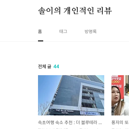
본문 바로가기
솔이의 개인적인 리뷰
홈
태그
방명록
전체 글
44
속초여행 숙소 추천 : 더 블루테라 호텔 속초