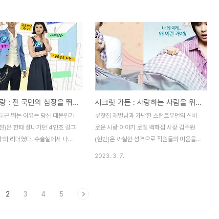
??ㅋㅋ 1층에서는 음료를 주문
뉴판 찍는걸 까먹은 초보 블로거 >__
파스타 종류도 있었다. 맛있어 보
불러서 패스~ 키즈존이 따로 있어
위한 음료도 준비되어 있고, 간
리도 있었다. 주문은 1층에서하
키즈존, 3층은 노키즈존, 4층은 루
마 하게 큰 카페다! 엘리베이터
게 트레이를 놓을 수 있는 선반도
최고의 사랑 : 전 국민의 심장을 뛰게 한 드라마
시크릿 가든 : 사랑하는 사람을 위해서 영혼까지 바꾸려 하는 남자
있어!ㅋㅋ 우리는 3층 노키즈존
다~ 가운데 있는 샹들리에가 너
두근 뛰는 이유는 당신 때문인가
부잣집 재벌남과 가난한 스턴트우먼의 신비
블링블링~~ 거울샷 찍기 좋은 예
진)은 한때 잘나가던 4인조 걸그
로운 사랑 이야기 로엘 백화점 사장 김주원
운..
녀’의 리더였다. 수술실에서 나오
(현빈)은 까칠한 성격으로 직원들의 미움을
의 ‘두근두근’ 이 음악 소리에 인
받고 있다. 어느 날, 주원의 사촌인 한류스타
2023. 3. 7.
을 받고 있는 독고진(차승원)의
오스카(윤상현)는 본인의 스캔들을 막기 위해
근 뛰기 시작했다. 10년 후, 인
여배우 박채린을 데리러 영화 촬영장으로 가
룹 국보 소녀는 멤버들 간의 불
게 되었다. 하지만 워낙 바빴던 주원은 박채
2
3
4
5
캔들만 남긴 채 해체하였다. 구
린의 얼굴도 몰랐고, 실수로 박채린의 액션
이 방송에 출연하며 생계형 연예
연기 대역배우인 길라임(하지원)을 박채린으