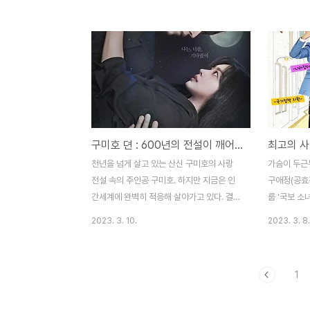
된 백만원 식당! 5시 반쯤 도착했는데 만석
남아있는거지
이었다. 하지만 대기순번 1번! 오예~ 대기 할
할 수 있고 
때 이렇게 마패에 번호가 적인걸 주신다. 마
였지만, 배
패를 들어보다니 ㅋㅋ 성북구 한식 맛집으로
서 아이들을 
인정받은 백만원 식당~~ 이렇게 대기 의자가
단한 베이커
2개 있고, 웨이팅 시 전화번호를 남겨두고 잠
고, 2층은 
시 다른 볼일을 보러 가도 된다~! 무조건 문
프탑! 어마어
앞에서 기다려야 하는 일이 없어서 좋았다~
안에 친절하
구미호 뎐 : 600년의 전설이 깨어난다.
드디어 입장~! 테이블에 귀엽게 마스크 봉투
있다~ 센스
도 있다~! 저 물티슈도 엄청 도톰해서 맘에
으로 올라갔
천년을 넘게 살고 있는 산신 구미호의 사랑
가슴이 두근
들었다 >______
무 예쁘다 
전설 속의 주인공 구미호. 하지만 지금은 인
구애정(공효
쁜 공간도 가
간세계에 완벽히 적응해 살아가고 있다. 결혼
룹 ‘국보 소
식장을 찾아간 구미호. 악행을 저질러 세상을
는 국보 소녀
2023. 3. 10.
2023. 3. 8.
어지럽히는 요물을 잡으며 열심히 재능기부
공심장 수술
를 하는 전직 산신 이연(이동욱). 한편, 미스
심장이 두근두
터리 프로그램의 PD 지아(조보아)는 촬영차
기 아이돌 그
1
나갔던 결혼식장에서 일어난 의문스러운 사
화로 각종 스
건을 접하게 되었고 지아는 CCTV를 확인하
애정은 간간