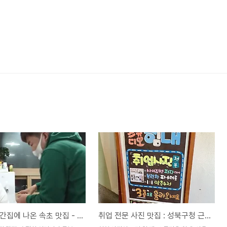
풍자의 또간집에 나온 속초 맛집 - 송정희 어머니 순두부
취업 전문 사진 맛집 : 성북구청 근처 스튜디오 힘내!