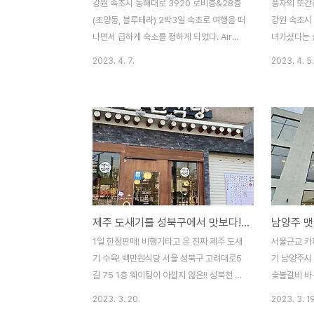
강원 속초시 동해대로 3920 로비층&28층
풍자의 또간
(조양동, 블루테라) 2박3일 속초로 여행을 떠
강원 속초시
나면서 급하게 숙소를 정하게 되었다. Air
녀가셨다는 
B&B에서 찾던 중 발견하게 된 블루테라! 객
원도 속초로 
2023. 4. 7.
2023. 4. 5.
실 수가 어마어마 한 호텔인데 취사가 가능한
또간집에 나온
점이 맘에 들었다. 우리는 로얄스위트룸 으로
데서 갔다. 
방2개 화장실2개 거실 1개 테라스 가 있는
서 너무 배
방으로 예약을 했다. 1층에는 프론트, 제빵소,
지만,,,,, 
편의점, 선술집이 있고호텔 바로옆에 편의점
고 갔다. 
이 같이 있어서 물이나 간단한 음료 , 먹거리
를 받았다. 
를 사기에는 편하다. 객실은 7층부터 준비되
하는나.....
어 있다~ 주차를 하고 엘리베이터로 이동~!
그런지 우리 
우리 방은 17층! 엘리베이터가 총3대나 있는
가량 기다려서
제주 도새기를 성북구에서 맛보다! : 성북구 맛집 백만원식당
데도 객실수가 많아서 인지 입,퇴실 시간엔
함!! 불과 
좀 기다려야한다 ㅠㅠ 들어가자마자 길게 뻗
두부집!!!!
1일 한정판매! 비행기타고 온 진짜 제주 도새
서울근교 카페
은 복도! 오른쪽엔 화장실이, 왼쪽엔 방이 두
메뉴는 요렇게
기 수육! 백만원식당 서울 성북구 고려대로5
기 남양주시 
개가..
길 75 1층 웨이팅이 아깝지 않은!! 성북천 라
숯불갈비 바
인에 자리잡고있는 백만원식당! 주변에서 엄
갈비를 먹고
2023. 3. 20.
2023. 3. 19
청 맛있다고 꼭! 가보라고 추천받아서 가게
했다~ 배부