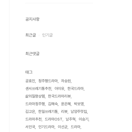
공지사항
최근글
인기글
최근댓글
태그
공효진
정주행드라마
차승원
센서쓰레기통추천
아이유
한국드라마
삶의질향상템
한국드라마리뷰
드라마정주행
김해숙
윤은혜
박보영
김고은
한일쓰레기통
리뷰
남양주맛집
드라마추천
드라마OST
남주혁
이승기
서인국
인기드라마
이선균
드라마