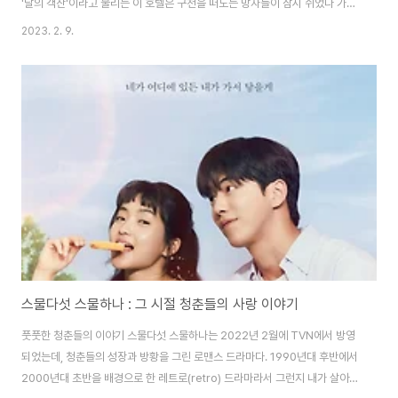
'달의 객잔'이라고 불리는 이 호텔은 구천을 떠도는 망자들이 잠시 쉬었다 가는
호텔이다. 그 호텔의 사장 장만월(아이유). 과거에 큰 죄를 지은 장만월은 마고
2023. 2. 9.
신(神)에 의해 원령주에 묶여 생과 사가 멈춘 상태로 호텔을 운영하면서 죽지
도 살지도 못한 채 천년을 살아가고 있었다. 장만월은 과거에 사랑했던 사람에
게 배신을 당한채 그 복수심에 사람을 죽인 죄로 이 호텔에 죽지도 살지도 못한
채 묶이게 되었다. 과거의 아픔을 갖고 천년을 살아가고 있던 것이다. 그런 그녀
에게 나타난 구찬성(여진구) 이라는 인간 지배인. 20년 전 구찬성의 아버지의
계약으로 호텔 ..
스물다섯 스물하나 : 그 시절 청춘들의 사랑 이야기
풋풋한 청춘들의 이야기 스물다섯 스물하나는 2022년 2월에 TVN에서 방영
되었는데, 청춘들의 성장과 방황을 그린 로맨스 드라마다. 1990년대 후반에서
2000년대 초반을 배경으로 한 레트로(retro) 드라마라서 그런지 내가 살아온