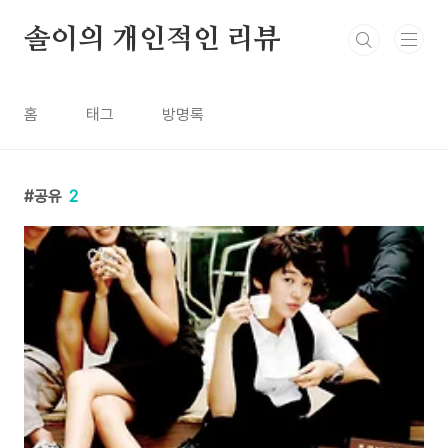
본문 바로가기
솔이의 개인적인 리뷰
홈
태그
방명록
공유
2