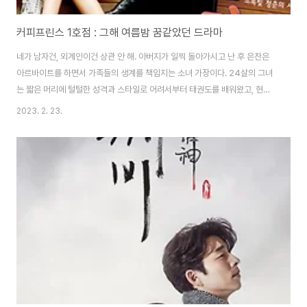
커피프린스 1호점 : 그해 여름밤 꿈같았던 드라마
네가 남자건, 외계인이건 상관 안 해. 아버지가 일찍 돌아가시고 난 후 은찬은
아르바이트를 하면서 가족들의 생계를 책임지는 소녀 가장이다. 24살의 그녀
는 짧은 머리에 털털한 성격과 스타일로 어려서부터 태권도를 배워왔고, 현재
태권도 사범으로 있다. 종종 남자라는 오해를 받을 만큼 꾸미는 일에는 전혀 관
2023. 2. 23.
심 없는 그녀. 고은찬(윤은혜). 한편, 동인식품 후계자로 남부러울 것 없이 자라
놀기 바쁜 29살의 최한결(공유)은 어느 날 할머니로부터 전화 한 통을 받게 된
다. 한결은 할머니(김영옥)에게 이끌려 왕자 커피숍에 오게 되었고 그 가게는
홍 사장(김창완)이 몇 년째 운영하고 있는 커피숍이었다. 한결에게 홍 사장을
이제부터 너의 사부가 될 사람이라고 소개해 주는 할머니. 할머니는 한곳에 정
착하지 못하고 있는..